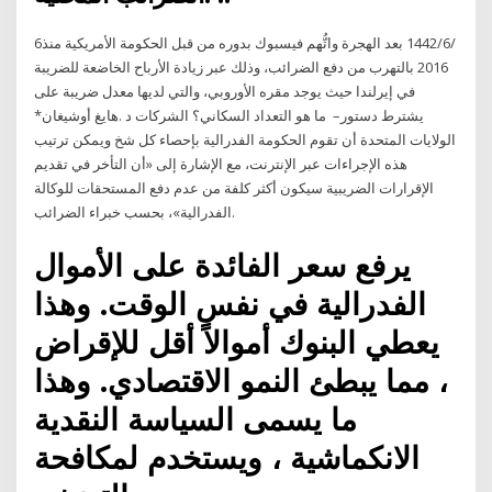
6‏‏/6‏‏/1442 بعد الهجرة واتُّهم فيسبوك بدوره من قبل الحكومة الأمريكية منذ
2016 بالتهرب من دفع الضرائب، وذلك عبر زيادة الأرباح الخاضعة للضريبة
في إيرلندا حيث يوجد مقره الأوروبي، والتي لديها معدل ضريبة على
الشركات د‭. ‬هايغ‭ ‬أوشيغان‭*‬ ‭ ‬ما‭ ‬هو‭ ‬التعداد‭ ‬السكاني؟ –‭ ‬يشترط‭ ‬دستور‭
‬الولايات‭ ‬المتحدة‭ ‬أن‭ ‬تقوم‭ ‬الحكومة‭ ‬الفدرالية‭ ‬بإحصاء‭ ‬كل‭ ‬شخ ويمكن ترتيب
هذه الإجراءات عبر الإنترنت، مع الإشارة إلى «أن التأخر في تقديم
الإقرارات الضريبية سيكون أكثر كلفة من عدم دفع المستحقات للوكالة
الفدرالية»، بحسب خبراء الضرائب.
يرفع سعر الفائدة على الأموال
الفدرالية في نفس الوقت. وهذا
يعطي البنوك أموالاً أقل للإقراض
، مما يبطئ النمو الاقتصادي. وهذا
ما يسمى السياسة النقدية
الانكماشية ، ويستخدم لمكافحة