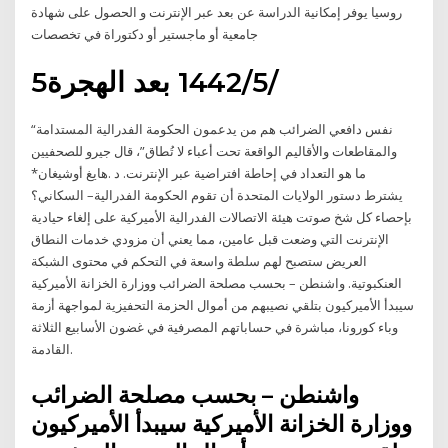
روسيا يوفر إمكانية الدراسة عن بعد عبر الإنترنت و الحصول على شهادة
جامعية أو ماجستير أو دكتوراة في تخصصات
5‏‏/5‏‏/1442 بعد الهجرة
“نفس دافعي الضرائب هم من يدعمون الحكومة الفدرالية المستدامة
والمقاطعات والأقاليم الواقعة تحت أعباء لا تُطاق”، قال جيرو للصحفيين
في إحاطة افتراضية عبر الإنترنت. د‭. ‬هايغ‭ ‬أوشيغان‭*‬ ‭ ‬ما‭ ‬هو‭ ‬التعداد‭
‬السكاني؟ –‭ ‬يشترط‭ ‬دستور‭ ‬الولايات‭ ‬المتحدة‭ ‬أن‭ ‬تقوم‭ ‬الحكومة‭ ‬الفدرالية‭
‬بإحصاء‭ ‬كل‭ ‬شخ صوتت هيئة الاتصالات الفدرالية الأميركية على إلغاء حيادية
الإنترنت التي وضعت قبل عامين، مما يعني أن مزودي خدمات النطاق
العريض ستصبح لهم سلطة واسعة في التحكم في محتوى الشبكة
العنكبوتية. واشنطن – بحسب مصلحة الضرائب ووزارة الخزانة الأميركية
سيبدأ الأميركيون بتلقي نصيبهم من أموال الحزمة التحفيزية لمواجهة أزمة
وباء كورونا، مباشرة في حساباتهم المصرفية في غضون الأسابيع الثلاثة
القادمة.
واشنطن – بحسب مصلحة الضرائب
ووزارة الخزانة الأميركية سيبدأ الأميركيون