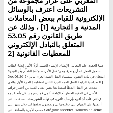
المغربي على غرار مجموعة من
التشريعات اعترف بالوسائل
الإلكترونية للقيام ببعض المعاملات
المدنية و التجارية [1] ، وذلك عن
طريق القانون رقم 53.05
المتعلق بالتبادل الإلكتروني
للمعطيات القانونية [2
صِيغُ العقودِ. علم المعاني: الإنشاء: الإنشاء الطلبي أوّلًا: الأمر. إنشاء لطلب
حصول الفعل. له أربع صيغ، وهي: فعلُ الأمر، نحو: قُمْ للمُعلِّم وفِّهِ التّبجيلا.
Dec 06, 2015 · امتحان في مادة العقود المسماة القتل العمد الجزء الثاني
| السداسية الرابعة القتل العمد الجزء الثاني لمشاهدة الجزء الأول والذي
يتحدث عن القتل الخطأ اضغط هنا يعتبر القتل العمد من أخطر جرائم
الأصل في العقود الحظر أم الإباحة أعمل كمبرمج مستقل وأتعاقد مع
زبائني على أن أقوم بإرسال فاتورة في نهاية الشهر بعدد الساعات التي
أعملها على المهام التي يوكلونها لي ويقومون بدفعها لي خلال شهر على
حسب الأجرة بالساعة التي Catégorie parente: Examens de 3ème