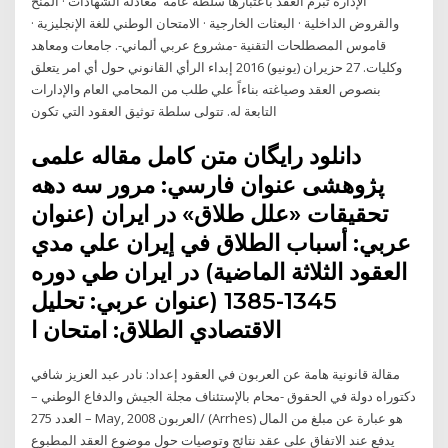
الإدارة تبرم العقد باعتبارها سلطة عامة معادلة الشهادات · المنح
والقروض الداخلية · البعثات الخارجية · الامتحان الوطني للغة الإنجليزية ·
قاموس المصطلحات التقنية -مشروع عربي ألماني-. جامعات ومعاهد
وكليات. 27 حزيران (يونيو) 2016 إبداء الرأي القانوني حول أي امر يتعلق
بنصوص العقد وصياغته بناءاً علي طلب من المحامي العام والإدارات
التابعة له. تتولى سلطة توثيق العقود التي تكون
دانلود رایگان متن کامل مقاله علمی
پژوهشی عنوان فارسي: مرور سه دهه
تحقيقات «علل طلاق» در ايران (عنوان
عربي: أسباب الطلاق في إيران علي مدي
العقود الثلاثة الماضية) در ايران طي دوره
1345-1385 (عنوان عربي: تحليل
الاقتصادي الطلاق: امتحان ا
مقالة قانونية هامة عن العربون في العقود إعداد: نادر عبد العزيز شافي
دكتوراه دولة في الحقوق -محام بالإستئناف مجلة الجيش والدفاع الوطني –
العدد 275 – May, 2008 العربون/ (Arrhes) هو عبارة عن مبلغ من المال
يدفع عند الاتفاق على عقد نتائج وتوصيات حول موضوع العقد المطبوع