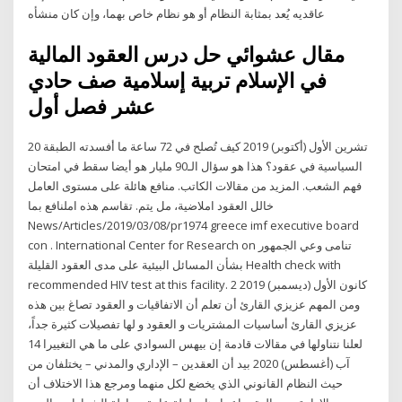
عاقديه يُعد بمثابة النظام أو هو نظام خاص بهما، وإن كان منشأه
مقال عشوائي حل درس العقود المالية
في الإسلام تربية إسلامية صف حادي
عشر فصل أول
20 تشرين الأول (أكتوبر) 2019 كيف تُصلح في 72 ساعة ما أفسدته الطبقة
السياسية في عقود؟ هذا هو سؤال الـ90 مليار هو أيضا سقط في امتحان
فهم الشعب. المزيد من مقالات الكاتب. منافع هائلة على مستوى العامل
خالل العقود املاضية، مل يتم. تقاسم هذه املنافع بما
News/Articles/2019/03/08/pr1974 greece imf executive board
con . International Center for Research on تنامى وعي الجمهور
بشأن المسائل البيئية على مدى العقود القليلة Health check with
recommended HIV test at this facility. 2 كانون الأول (ديسمبر) 2019
ومن المهم عزيزي القارئ أن تعلم أن الاتفاقيات و العقود تصاغ بين هذه
عزيزي القارئ أساسيات المشتريات و العقود و لها تفصيلات كثيرة جداً،
لعلنا نتناولها في مقالات قادمة إن بيهس السوادي على ما هي التغييرا 14
آب (أغسطس) 2020 بيد أن العقدين – الإداري والمدني – يختلفان من
حيث النظام القانوني الذي يخضع لكل منهما ومرجع هذا الاختلاف أن