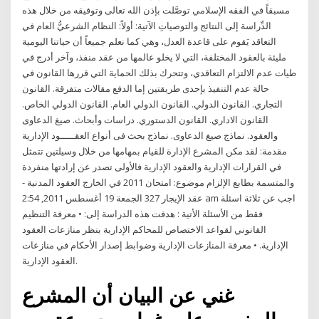
مسبقاً في الفقه الإسلامي توصَّلت بإذن الله تعالى وتوفيقه من خلال هذه
الدِّراسة إلى النتائج والتوصياتِ الآتية: أولاً: النظام الشرعيُّ العام في
التعاقد يَقوم على قاعدة العدل، وهي كما نعلم جميعاً أن حياتنا اليومية
مليئة بالعقود المختلفة، التي لا يخلو عالمها من عقد منفذ، وآخر أدرج في
طيات عدم الالتزام التعاقدي، وتتحرك بذلك الحماية التي قررها القانون في
حالة عدم التنفيذ بإحدى طريقتين إما الدفع مقالات متفرقة. القانون
التجاري. القانون الدولي. القانون الدولي العام. القانون الدولي الخاص.
القانون الاداري. القانون الدستوري. دراسات وأبحاث. صيغ الدعاوى
والعقود. نماذج صيغ الدعاوى. نماذج بحث فى أنواع العقـــــود الإدارية
مقدمة: لقد مكن المشرع الإدارة للقيام بمهامها من خلال وسيلتين تتمثل
في القرارات الإدارية والعقود الإدارية فالأولى تصدر عن إرادتها منفردة
والمتسمة بطابع الإلزام موضوع: امتحان 2011 في الخارج العقود المدنية -
عقد الإيجار 327 الجمعة 19 أغسطس 2011, 2:54 am اجب عن ثلاثة اسئلة
فقط من الأسئلة الأتية : هدفت هذه الدراسة إلى: • معرفة التنظيم
القانوني لقواعد الاختصاص للمحاكم الإدارية بنظر منازعات العقود
الإدارية. • معرفة المنازعات الإدارية وضوابط إصدار الأحكام في منازعات
العقود الإدارية.
غني عن البيان أن المشرع