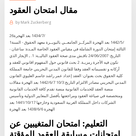
مقال امتحان العقود
by
Mark Zuckerberg
26‏‏/7‏‏/1434 بعد الهجرة
1‏‏/5‏‏/1442 بعد الهجرة المركــز الجامعــي بالبويــرة معهد الحقوق - السنة
الثالثة إمتحان الدورة الشاملة في مقياس العقود الخاصة المـدة: ساعتان -
التاريخ: 24/06/2007 ناقـش مدى صحة العقود التاليــة: 1. ـ الإيجار الذي
تكون فيه الأجرة رمزيـة. 2 بحث قانوني حول المفهوم اقانوني للعقد و
أركانه و تقسيماته العقد وفقا للقانون المدني البحريني جامعة المملكة
كلية الحقوق بحث بعنوان: العقد إعداد عمر راشد جاسم العليوي القانون
المدني البحريني مصادر الالتزام التاريخ:10/3 7‏‏/6‏‏/1442 بعد الهجرة مقالات
منصة العقد للخدمات القانونية منصة تقدم كافة الخدمات القانونية
ومتخصصة في صياغة العقود ومراجعتها بأفضل المعايير الدولية وتأسيس
الشركات داخل المملكة العربية السعودية وخارجها 17‏‏/10‏‏/1441 بعد
الهجرة 6‏‏/6‏‏/1438 بعد الهجرة
التعليم: امتحان المتغيبين عن
امتحانات مسابقة العقود المؤقتة