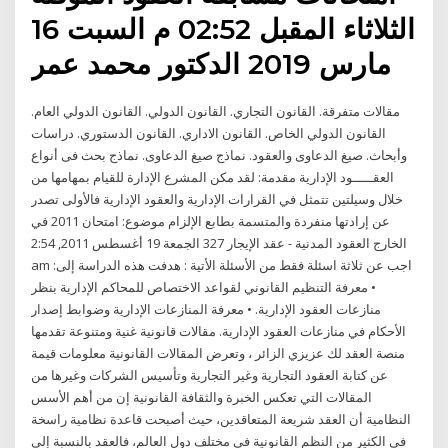
الثلاثاء المقبل 02:52 م السبت 16
مارس 2019 الدكتور محمد عمر
مقالات متفرقة. القانون التجاري. القانون الدولي. القانون الدولي العام.
القانون الدولي الخاص. القانون الاداري. القانون الدستوري. دراسات
وأبحاث. صيغ الدعاوى والعقود. نماذج صيغ الدعاوى. نماذج بحث فى أنواع
العقـــــود الإدارية مقدمة: لقد مكن المشرع الإدارة للقيام بمهامها من
خلال وسيلتين تتمثل في القرارات الإدارية والعقود الإدارية فالأولى تصدر
عن إرادتها منفردة والمتسمة بطابع الإلزام موضوع: امتحان 2011 في
الخارج العقود المدنية - عقد الإيجار 327 الجمعة 19 أغسطس 2011, 2:54
am اجب عن ثلاثة اسئلة فقط من الأسئلة الأتية : هدفت هذه الدراسة إلى:
• معرفة التنظيم القانوني لقواعد الاختصاص للمحاكم الإدارية بنظر
منازعات العقود الإدارية. • معرفة المنازعات الإدارية وضوابط إصدار
الأحكام في منازعات العقود الإدارية. مقالات قانونية غنية ومتنوعة تقدمها
منصة العقد لك عزيزي الزائر ، وتعرض المقالات القانونية معلومات قيمة
عن كتابة العقود التجارية وغير التجارية وتأسيس الشركات وغيرها من
المقالات التي تعكس الخبرة والثقافة القانونية إن من أهم الأسس
النظامية أن العقد شريعة المتعاقدين، حيث أصبحت قاعدة نظامية راسخة
في الكثير من النظم القانونية في مختلف دول العالم، فالعقد بالنسبة إلى