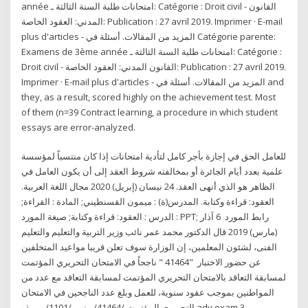
année امتحانات طلبة السنة الثالثة ـ: Catégorie : Droit civil - القانون
المدني: العقود الخاصة: Publication : 27 avril 2019. Imprimer · E-mail
plus d'articles - المزيد من المقالات. أسئلة في Catégorie parente:
Examens de 3ème année امتحانات طلبة السنة الثالثة ـ: Catégorie :
Droit civil - القانون المدني: العقود الخاصة: Publication : 27 avril 2019.
Imprimer · E-mail plus d'articles - المزيد من المقالات. أسئلة في and
they, as a result, scored highly on the achievement test. Most
of them (n=39 Contract learning, a procedure in which student
essays are error-analyzed.
للعامل الحق في إجازة بأجر كامل لتأدية امتحانات إذا كان منتسباً لمؤسسة
علمية بعدد أيام الجائرة أو بمخالفته شروط العقد إلى أن يكون العامل في
الظاهر هو الذي أنهى العقد. 24 نيسان (إبريل) 2020 مجال اللغة العربية.
العقود: قراءة وكتابة. المدرس(ة) : ميمون القسنطيني; المادة : القراءة;
الدرس : العقود: قراءة وكتابة; صيغة المورد : PPT; رابط المورد 6 آذار
(مارس) 2019 قال الدكتور محمد عمر نائب وزير التربية والتعليم والتعليم
الفنى، لشئون المعلمين، إن الوزارة سوف تعلن قريبا مواعيد المتخلفين
عن حضور الاختبار "41464 " ناجحاً في الامتحان التحريري المؤتمت
لمسابقة التعاقد بالامتحان التحريري المؤتمت لمسابقة التعاقد مع عدد من
المواطنين بموجب عقود سنوية، للعمل وبلغ عدد الناجحين في الامتحان
التحريري المؤتمت /41464/ منهم /1101/ من ذو adv exam 3.