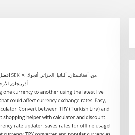
أذربيجان, الأرجنتين, أستراليا, النمسا, البحرين, بنجلاديش, أرمينيا
g one currency to another using the latest live
that could affect currency exchange rates. Easy,
lculator. Convert between TRY (Turkish Lira) and
at shopping helper with calculator and discount
rrency rate updater, saves rates for offline usage!
ant currency TRY converter and popular currencies