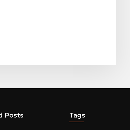
d Posts
Tags