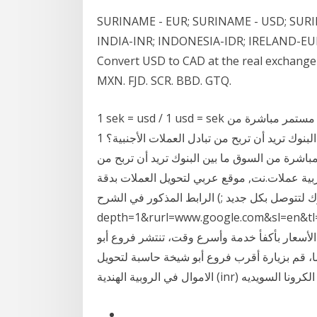
SURINAME - EUR; SURINAME - USD; SUR
INDIA-INR; INDONESIA-IDR; IRELAND-EUR;
Convert USD to CAD at the real exchange
MXN. FJD. SCR. BBD. GTQ.
1 sek = usd / 1 usd = sek أسعار فورية (مباشرة) للعملات الأجنبية - يتم تحديثها بشكل مستمر مباشرة من
السوق ما بين البنوك تريد أن تربح من تبادل العملات الأجنبية؟ 1 sek = try / 1 try = sek أسعار فورية
مباشرة من السوق ما بين البنوك تريد أن تربح من
عربية عملات.نت, موقع عربي لتحويل العملات بدقة
 جديد ;) الرابط المذكور في الشرح : translate.google.com/translate?
depth=1&rurl=www.google.com& تصريف العملات في عمان لا يتطلب منك
أسعار بأكفأ خدمة وأسرع وقت، تنتشر فروع أبو
ا، قم بزيارة أقرب فروع أبو شيخة حاسبة لتحويل