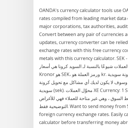
OANDA's currency calculator tools use 
rates compiled from leading market data 
major corporations, tax authorities, audit
Convert between any pair of currencies ar
updates, currency converter can be relied
exchange rates with this free currency co
metals with this currency calculator. SE - الكرونا السويدية. تقييمات العملات الخاصة بنا تشير إلى أنّ
ًا بالنسبة لـ السويد كرونا هي أسعار SEK إلى EUR. رمز العملة الخاص بـ
Kronor هو SEK، ورمز العملة هو kr. أنت هنا ربما لأنك في حاجة لتحويل كرونة سويدية (sek) إلى العملات
، وسوف لا يكون لديك أي مشاكل مع تحويل كرونة
سويدية (sek). محوِّل العملات XE Currency: 1 SEK إلى SAR = 0.444875 الريالات السعودية جميع
السوق ، وهي غير متاحة للعملاء فهي للأغراض
التوضيحية فقط. Want to send money from SEK to SAR? Xpress Money® provides latest
foreign currency exchange rates. Easily c
calculator before transferring money abr