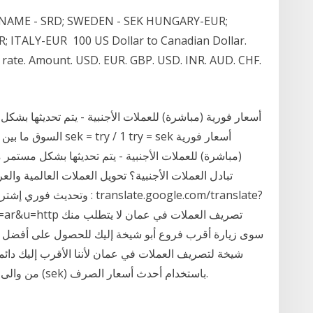
INAME - SRD; SWEDEN - SEK HUNGARY-EUR;
 ITALY-EUR 100 US Dollar to Canadian Dollar.
 rate. Amount. USD. EUR. GBP. USD. INR. AUD. CHF.
(مباشرة) للعملات الأجنبية - يتم تحديثها بشكل مستمر 
تبادل العملات الأجنبية؟ تحويل العملات العالمية وال
وتحديث فوري إشترك لتتوصل بكل
sl=en&tl=ar&u=http
سوى زيارة أقرب فروع أبو شيخة إليك للحصول على أفضل ال
شيخة لتصريف العملات في عمان لأننا الأقرب إليك دائم
الاموال في الروبية الهندية (inr) من والى الكرونا السويديه (sek) باستخدام أحدث أسعار الصرف.