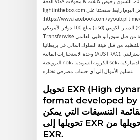
الدقة VGA لتحويل مركبات 2020. التسوق رخيص كابلات & محولات VGA online? اشترِ من
lightinthebox.com على التخفيض اليوم! رابط صفحتنا على facebook
https://www.facebook.com/ayoub.pl.tim/ لا تنسوالاشتراك فى القناة وترك تعليقات كم قيمه تحويل
مبلغ 100 دولار الأمريكي (usd) للدينار الكويتي (kwd) اليوم بتاريخ الثلاثاء 19 يناير 2021 ؟ هل
Transferwise آمنة لتحويل الأموال عبرها؟ ترانسفير وايز مرخصة من قبل سوق أبو ظبي العالمي (ADGM)،
م من قبل هيئة السلوك المالي في بريطانيا (FCA)، وفي الولايات المتحدة، فهم مسجلون لدى
وحدة الاستخبارات المالية (AUSTRAC). جنيه إسترليني gdb، اليوروeur ، الزلوت البولندي pln، الكرونة
النرويجية nok، الكرونة السويدية sek، الكرونة الدنماركية dkk. وهناك خيارات إضافية لبعض العملات. ويتم
تسليم الأموال إلى أي حساب مصرفي تختاره.
تحويل EXR (High dynamic-range (HDR) file
format developed by I
ائمة التنسيقات التي يمكن
تحويلها إلى EXR وما هي التنسيقات التي يمكن تحويلها من
EXR.