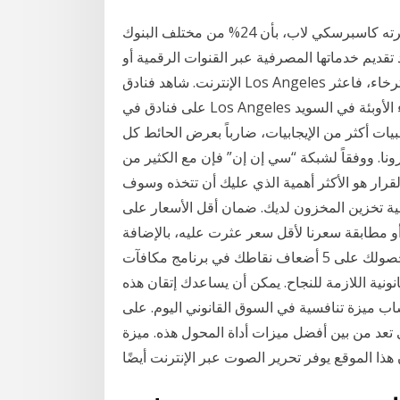
كشف أحدث استطلاع لمخاطر أمن المؤسسات المالية أجرته كاسبرسكي لاب، بأن 24% من مختلف البنوك
 تقديم خدماتها المصرفية عبر القنوات الرقمية أو
الإنترنت. شاهد فنادق Los Angeles المتاحة لرحلتك المقبلة. سواءً كنت مسافرًا للعمل أو للاسترخاء، فاعثر
على فنادق في Los Angeles واحجز مع ضمان أفضل سعر الخاص بنا. قال كبير خبراء الأوبئة في السويد
ات أكثر من الإيجابيات، ضارباً بعرض الحائط كل
ونا. ووفقاً لشبكة “سي إن إن” فإن مع الكثير من
 سوق اليوم على الانترنت في عام 2017، هذا القرار هو الأكثر أهمية الذي عليك أن تتخذه وسوف
ة تخزين المخزون لديك. ضمان أقل الأسعار على
و مطابقة سعرنا لأقل سعر عثرت عليه، بالإضافة
إلى حصولك على 5 أضعاف نقاطك في برنامج مكافآت IHG® Rewards Club، بحد أقصى 40,000 نقطة.
انونية اللازمة للنجاح. يمكن أن يساعدك إتقان هذه
ب ميزة تنافسية في السوق القانوني اليوم. على
ي تعد من بين أفضل ميزات أداة المحول هذه. ميزة