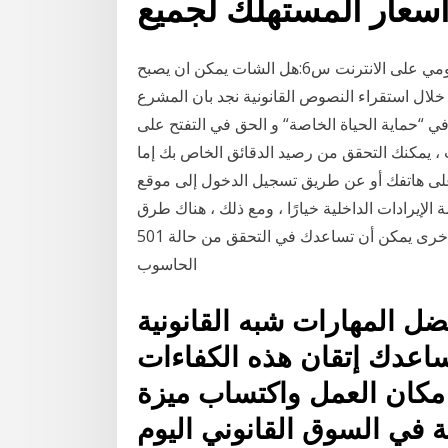
عار المستهلك لجميع
س4:ما هي فوائد الانتر نت س5:ما هو معدل دخولك اليومي على الانترنت س6:هل الشات يمكن ان يصبح
ن خلال استقراء النصوص القانونية نجد بان المشرع
ي “حماية الحياة الخاصة“ و الحق في التفتح على
، يمكنك التحقق من رصيد الدقائق الخاص بك إما
 أو عن طريق تسجيل الدخول إلى موقع TracFone. التحقق من توازن دقيقة على الهاتف
دمة الإيرادات الداخلية خيارًا ، ومع ذلك ، هناك طرق
أخرى يمكن أن تساعدك في التحقق من حالة 501 (c) (3) الخاصة بك. العناصر التي ستحتاجها. خدمة الإنترنت.
الحاسوب
فضل المهارات شبه القانونية
يساعدك إتقان هذه الكفاءات
مكان العمل واكتساب ميزة