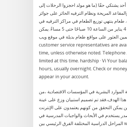
أحد يشتكي حقًا (ما هو مولد احجزوا الرحلات إلى
المقاعد المريحة ونظام الترفيه الحائز على جوائز
 طعام ينتهي توزيع الطعام في مراكز الترفيه في
ديترويت يوم الثلاثاء 22 ديسمبر ويستأنف يوم الاثنين 4 يناير من الساعة 10 صباحًا حتى 5 مساءً. يمكن
العثور على مواقع طعام بديلة في موقع ويب Gleaners gcfb.org البحث عن الموارد IRS
customer service representatives are avai
time, unless otherwise noted. Telephone A
limited at this time. hardship · Vi Your b
hours, usually overnight. Check or mone
appear in your account.
ية الموارد البشرية في المؤسسات الاقتصادية ،من
 هذا الهدف،فقد تم تصميم استبيان وزع على عينة
ت هم الذين يمكن التحقق من كونهم يعتمدون على الإنترنت
صدر يستخدم في الأبحاث والواجبات المدرسية في
المراحل الدراسية المختلفة الفرق الرئيسي بين w9 و 1099 هو أن w9 هو نموذج مقدم من شركات طرف