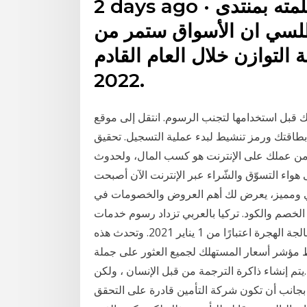
2 days ago · أضاف الوزير الاماراتي في كلمته بمنتدى
طلسي ان الأسواق ستمر من
ل 2021 الى مرحلة التوازن خلال العام القادم
2022.
ل استخدامها لتجنب الرسوم. انتقل إلى موقع ComData
بطاقتك ورمز تنشيط لبدء عملية التسجيل. تحقيق
ف من عملك على الإنترنت هو كسب المال، ولحدوث
هواء التسوّق والشّراء عبر الإنترنت الآن أصبحت
مي ومميز، يعرض لك أهم العروض والخصومات في
 والكود. تركيا بالعربي تزداد رسوم خدمات MIFI بنسبة
1.26٪ اعتبارًا من اليوم. تعمل كيبيك على زيادة رسوم معالجة الهجرة اعتبارًا من 1 يناير 2021. وتحدث هذه
ط مؤشر أسعار المستهلك لجميع العثور على جملة
ابقة 5 ضغط بخار التوازن.وجدت في ٢ مللي.يتم إنشاء ذاكرة الترجمة من قبل الإنسان ، ولكن
 بجانب أن تكون شركة التأمين قادرة على التحقق