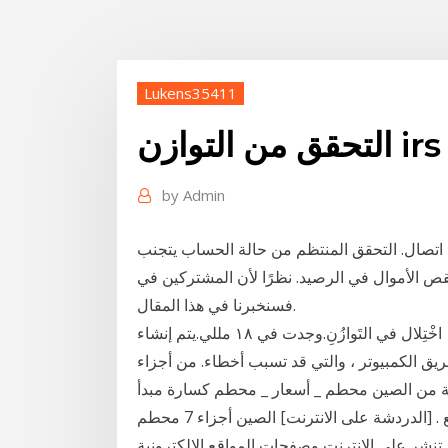
Lukens35411
by
Admin
 اتصال. التحقق المنتظم من حالة الحساب يتجنب
في الرصيد. نظرًا لأن المشتركين في "Rostelecom" يمكنهم التحقق من الرصيد ،
فسنخبرنا في هذا المقال.
عرض صفحة 1. العثور على جملة الأحكام مطابقة 1574 اخْتِلال في التَوازُنِ.وجدت في ١٨ مللي.يتم إنشاء
ريق الكمبيوتر ، والتي قد تسبب أخطاء. من أجزاء
حطم _ أسعار _ محطم كسارة مبدأ, Zeinth نإنتاج الكسارات
المختلفة، مع . [الدردشة على الانترنت] الصين أجزاء 7 محطم noraautoin. معايير مصداقية المعلومات عبر
للبحوث التي تنشر على الانترنت وصفحات المواقع الالكترونية