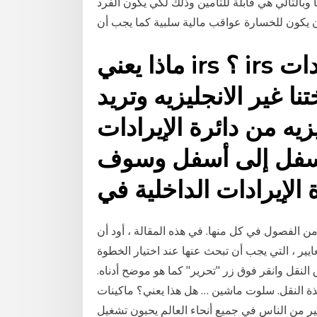
بالتالي هي قابلة للتأمين وذلك لكي يكون الفرد
أن يكون للخسارة عواقب مالية سلبية كما يجب أن
ماذا يعني irs ؟ irs لتقف علي دائرة الإيرادات
نا غير الانجليزيه وتريد
زيه من دائرة الإيرادات
لأسفل إلى أسفل وسوف
الإيرادات الداخلية في
ن الفصول في كل منها. في هذه المقالة ، أود أن
يير ، التي يجب أن تبحث عنها عند اختيار الخطوة
 النقل وانقر فوق زر "تحرير" كما هو موضح أدناه.
 نافذة النقل. سلوت ماشين … هل هذا يعني؟ ماكينات
كثير من الناس في جميع أنحاء العالم يحبون تشغيل