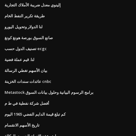
إلينوي معدل ضريبة الأملاك التجارية
طريقة تكرير النفط الخام
لنا الدولار وتحويل اليورو
صانع السوق بورصة هونغ كونغ
تصنيف الدول حسب ecgc
لنا. قيم عملة فضية
بيان الأسهم تغطي الرسالة
عائدات سندات الخزينة cnbc
Metastock برامج الرسوم البيانية وحلول بيانات السوق
أفضل شركة نفطية في ط م
كم تبلغ قيمة الدايم الفضي 1965 اليوم
تاريخ الأسهم الانقسام
ما هو عقد الإدراج الحصري للوكالة