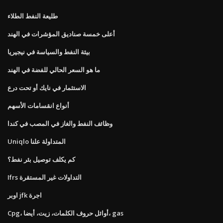
طليعة النفط الطلاء
أعلى خمسة صناديق المؤشرات في الهند
بيئة النفط والسياسة في نيجيريا
ما هو السعر الحالي للفضة في الهند
الاستثمار في نايك أو تحت درع
أنواع انقسامات الأسهم
وظائف النفط والغاز في المصب في كندا
Uniqlo المتداولة علنا
كم يكلف توصيل بئر نفط؟
Ifrs التداولات غير المستقرة
اوبر jfk اجرة
Cpg، أوائل حروف الكلمات، زيت، أيضا، gas