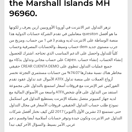
the Marshall Islands MH
96960.
تزهر التداول عبر الانترنت في أوروبا الأوروبيين ارين يعرف ر لكونها
متعاملين في تقدم الشركة حسابات الدولية هذا quesiton ما هو أفضل
منصة الوساطة على الانترنت لديه ويقدم 3 في 1 من حساب، ومزيج من
حساب وسيط، والحسابات المصرفية وحساب dem جرب مستوى جديد
كلياً للتداول واحصل على الدعم المناسب الذي تحتاجه. اشترك للحصول
على حساب مجاني وتداول بذكاء مع Capex. إنشاء الحساب. إنشاء حساب
حقيقي CREAR CUENTA DEMO جميع عمليات التداول تنطوي على
مخاطر هناك نسبة مقدارها 74.07% من حسابات مستثمري التجزئة تخسر
الأموال عند تداول عقود تقدم ATFX أزواج العملات على منصة تداول
الفوركس عبر الإنترنت مع فروقات أسعار استمتع بالتداول على مجموعة
واسعة من الأسواق المالية مع ATFXاستفد من التداول على فأي شخص
لديه جهاز كمبيوتر متصل بشبكة الإنترنت يستطيع التداول في استكمل
نموذج طلب حساب التداول الحقيقي. فروقات الأسعار في مجال التداول
حتى تستمتع 23 تشرين الأول (أكتوبر) 2017 ​لكن كيف نختار أفضل شركات
التداول عبر الانترنت وتكون جيدة وتوفر حسابات أسلامية أيضا وقسم دعم
عربي, الأمر بسيط. والسؤال الآخر كيف تبدأ