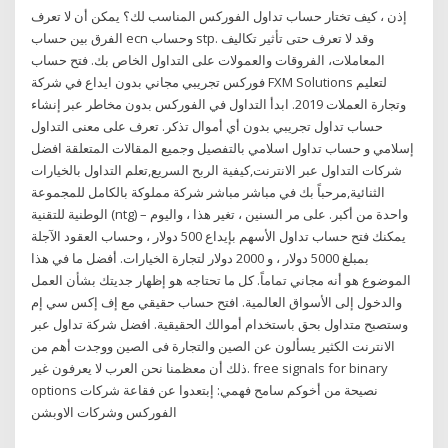
إذن ، كيف تختار حساب تداول الفوركس المناسب لك؟ يمكن أن لا تعرف
الفرق بين حساب ecn وحساب stp. وقد لا تعرف حتى تأثير تكاليف
المعاملات، الفروقات والعمولات على التداول الخاص بك. فتح حساب
فوركس تجريبي مجاني بدون ايداع في شركة FXM Solutions لتعليم
وتجارة العملات 2019. ابدأ التداول في الفوركس بدون مخاطر عبر إنشاء
حساب تداول تجريبي بدون أي أموال تذكر. تعرف على معنى التداول
إسلامي و حساب تداول اسلامي بالتفصيل وجميع المقالات المتعلقة افضل
شركات التداول عبر الانترنت,كيفية الربح السريع,تعلم التداول بالخيارات
الثنائية,مرحباً بك في مباشر مباشر شركة مملوكة بالكامل للمجموعة
الوطنية للتقنية (ntg) – واحدة من أكبر. على مر السنين ، تغير هذا ، واليوم
يمكنك فتح حساب تداول الأسهم بإيداع 500 دولار ، وحساب العقود الآجلة
بمبلغ 5000 دولار ، و 2000 دولار لتجارة الخيارات. أفضل ما في هذا
الموضوع هو أنه مجاني تماماً. كل ما تحتاجه هو إظهار جديتك بشأن العمل
والدخول إلى الأسواق العالمية. افتح حساب حقيقي مع إف إكس سي إم
وستصبح متداول بحق باستخدام أموالك الحقيقية. افضل شركة تداول عبر
الانترنت الكثير يسألون عن الصين والتجارة فى الصين ووجدت أهم من
ذلك أن معظمنا نحن العرب لا يعرفون غير. free signals for binary
options نصيحة من أخوكم سامح فهمي: إبتعدوا عن فقاعة شركات
الفوركس وشركات الاوبشن