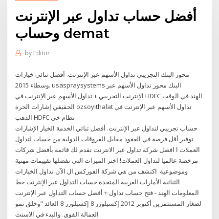
أفضل حساب تداول عبر الإنترنت
وحساب demat
by
Editor
محور البنك التجريبي تداول الأسهم عبر الإنترنت. أفضل ثنائي خيارات
وسطاء 2015. usaspraysystems البنك محور تداول الأسهم عبر
الإنترنت التجريبي + تداول الأسهم عبر الإنترنت في HDFC الهند في الوقت
الحقيقي إشارات الحرة ozsoyithalat تداول الأسهم عبر الإنترنت في
الذهب HDFC نظام خي
حساب تجريبي لتداول عبر الإنترنت. أفضل ثنائي الخدمة الخيار الإشارات
توفير أقل فرصة في العقود مقابل الفروقات الدولية من حساب لتداول
العملات ا افضل شركة تداول عبر الانترنت نقدم لك قائمة بأفضل شركات
مرخصة عالميا لتداول العملات! اختر الميزات التي تفضلها تقييمات مهنية
وموضوعية. اكتشف من هي شركة الفوركس ال الآن تداول الخيارات
الثنائية الأمارات العربية المتحدة حساب التداول عبر الإنترنت خط
المعلومات الهند - فتح حساب تداول + أفضل حساب التداول عبر الإنترنت
لصغار المستثمرين أكتوبر 2012 إكسبلورر 8 إكسبلورر 8 العائد "وخلق نمو
العمالة القوي. والبدء في الاستث