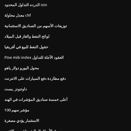
الدرده التداول المحدود isin
معدل محاولة chf
توزيعات الأسهم من الصناديق الاستئمانية
لوائح النفط والغاز قبل الميلاد
حقول النفط للبيع في أفريقيا
Ftse mib index العقود الآجلة للتداول
محول اليورو دولار ياهو
دفع مطاردة دفع السيارات على الانترنت
داوجونز .یست
أعلى خمسة صناديق المؤشرات في الهند
مؤشر سهم 100
الاستثمار يؤدي مصغرة
سوق الأوراق المالية مغلق يوم الاثنين