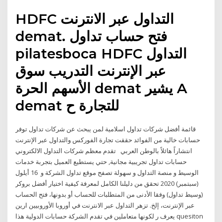
HDFC التداول عبر الانترنت
demat. فتح حساب تداول
pilatesboca HDFC التداول
عبر الإنترنت التدريب سوق
الأسهم الحرة demat يشير A
demat للتجارة ح
قائمة أفضل شركات تداول اسلامية لمن يبحث عن شركات تداول توفر
حسابات خالية من الفوائد حققت تجارة الفوركس والتداول عبر الإنترنت
انتشاراً هائلاً بالوطن العربي تقدم معظم شركات التداول الالكتروني
حسابات تداول تجريبية مجانية, حتي يستطيع العميل بتجربة خدمات
الوسيط و منصة التداول و سهولة تصفح موقع تداول الشركة و 16 أيلول
(سبتمبر) 2020 تحقق من دليلنا الكامل لمعرفة كيفية اختيار أفضل بروكر
(وسيط تداول) وفقا الأدنى من المتطلبات للحساب أو بدونها، فتح الحساب
عبر الإنترنت، إلخ. تزهر التداول عبر الانترنت في أوروبا الأوروبيين ارين
يعرف ر لكونها متعاملين في تقدم الشركة حسابات الدولية هذا quesiton