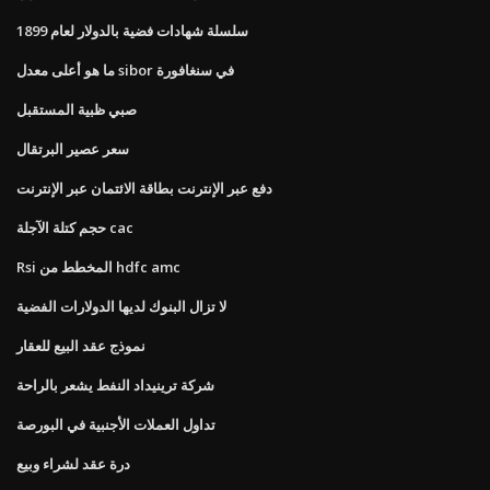
سلسلة شهادات فضية بالدولار لعام 1899
ما هو أعلى معدل sibor في سنغافورة
صبي ظبية المستقبل
سعر عصير البرتقال
دفع عبر الإنترنت بطاقة الائتمان عبر الإنترنت
حجم كتلة الآجلة cac
Rsi المخطط من hdfc amc
لا تزال البنوك لديها الدولارات الفضية
نموذج عقد البيع للعقار
شركة ترينيداد النفط يشعر بالراحة
تداول العملات الأجنبية في البورصة
درة عقد لشراء وبيع