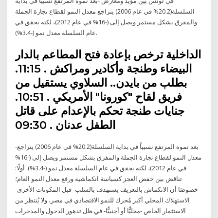
في تونس بين مؤيد ومعارض -بعد نموه المرتفع نسبياً في بداية
السلسلة(20.2% في عام 2006) يتراجع معدل النمو لقطاع تجارة الجملة
والمفرق بشكل مستمر ويصل إلى (-16% في عام 2012)، لكنه يحقق في
عام السلسلة معدل نمو (-3.4%).
الداخلية ترخص بإعادة فتح المطاعم بالدار
البيضاء وطنجة وأكادير ومراكش . 11:15.
بطلب من بايدن.. السلاوي يستقيل من
فريق لقاح "كورونا" الأمريكي . 10:51.
جنايات طنجة تحكم بالإعدام على قاتل
الطفل عدنان . 09:30
-بعد نموه المرتفع نسبياً في بداية السلسلة(20.2% في عام 2006) يتراجع
معدل النمو لقطاع تجارة الجملة والمفرق بشكل مستمر ويصل إلى (-16%
في عام 2012)، لكنه يحقق في عام السلسلة معدل نمو (-3.4%). أولًا:
تناقض بين خفض العجز كسياسة انكماشية ورفع معدل النمو العام؛
خصوصًا أن الانكماش بالتعريف يستهدف بالسلب -قبل المكونات الأخرى-
الاستهلاك المحلي أكبر مُحرك للنمو الاقتصادي في مصر، ولا يُنتظر من
الاستثمار الخاص -محليًّا أو أجنبيًّا- في ظل تدهور الدخول والمدخرات