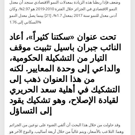
وضعف فإذا ربطنا هذه الزيادة بمعدلات النمو الاقتصادي سنجد أن معدل
النمو الاقتصادي في الجزائر خلال الفترة 2010-2019 هو 2.97%، وكان
أدنى معدل للنمو سنة 2017 بمعدل 1.7%، [21] بينما يصل معدل النمو
السكاني إلى 1.76%
تحت عنوان «سكتنا كثيراً»، أعاد
النائب جبران باسيل تثبيت موقف
التيار من التشكيلة الحكومية،
والداعي إلى وحدة المعايير. لكنه
من هذا العنوان ذهب إلى
التشكيك في أهلية سعد الحريري
لقيادة الإصلاح، وهو تشكيك يقود
إلى التساؤل
وقد حاولت من خلال هذا البحث أن ألقي الضوء على نوعين من الجرائم
وهما: التلاعب بالأسعار، ويتم غالباً من خلال أربعة أساليب. والنوع الآخر هو