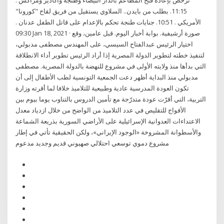
ترخص بإعادة فتح المطاعم بالدار البيضاء وطنجة وأكادير ومراكش .
11:15. بطلب من بايدن.. السلاوي يستقيل من فريق لقاح "كورونا"
الأمريكي . 10:51. جنايات طنجة تحكم بالإعدام على قاتل الطفل عدنان .
09:30 Jan 18, 2021 · صورة أرشيفية. بوابة أخبار اليوم. قبل عامين، وقع
اختيار الرئيس عبدالفتاح السيسي، على المهندس مصطفى مدبولي،
لتنفيذ خطته لتطوير الدولة المصرية إذا أراد الرئيس تطوير أداء الانطلاقة
التي بدأها منذ ولايته الأولى في مشروع للنهضة بالدولة المصرية. مصطفى
مدبولي منذ البداية أظهر دعت الجمعية التونسية لطب الأطفال إلى أن
تكون العودة المدرسية عادية وطبيعية للتلاميذ خلافا لما أقرته وزارة
التربية، التي أقرّت عودة متدرّجة مع تأمين الدروس بالتناوب يوما بيوم بين
الأفواج للتقليص في عدد التلاميذ من الواضح من خلال ازدياد معدل
الاعتداءات العدوانية الإسرائيلية على الأراضي السورية بذريعة الشماعة
والأسطوانة المشروخة «الوجود الإيراني»، ولكن الحقيقية تأتي في إطار
مشروع دموي توسعي احتلالي صهيوني قديم وجديد مدعوم