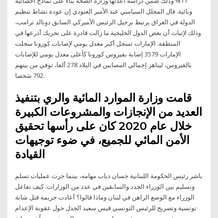
11% وذلك ضمن دراسة أعدتها وزارة الصحة بناء على نماذج احصائية
وبائية. قال المحلل السياسي عبد الأمير العبودي إن عودة نشاط تنظيم
الدولة في العراق يرتبط برحيل الرئيس الأميركي السابق دونالد ترامب،
وذلك لإثبات أن بعض الدول الخليجية ما زالت قادرة على تحريك أذرعها في
المنطقة. الإمارات تسجل أكبر معدل يومي لإصابات كورونا سجلت
الإمارات 3579 إصابة بفيروس كورونا كأعلى معدل يومي للإصابات
بالفيروس، ليناهز إجمالي المصابين في البلاد 278 ألفا، توفي من بينهم
792 شخصا.
قامت وزارة الموارد المائية والري بتنفيذ
العديد من الإنجازات والمشروعات الكبيرة
خلال عام 2020 كان على رأسها تحقيق
الأمن المائي للجميع، في ضوء توجيهات
القيادة
باشر رئيس الحكومة اللبنانية حسان دياب مهامه، بينما جرت عمليات تسلم
وتسليم بين الوزراء الجدد والسابقين في عدد من الوزارات. كيف تفاعل
الوزراء مع الوضع الراهن في لبنان وماذا قالوا؟ أعادت جريمة قتل شابة
تونسية وتصريح للرئيس التونسي قيس سعيد الجدل حول عقوبة الإعدام