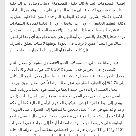
إفشاء المعلومات السرية (الداخلية). المعلومة/ الانبار.. وصل وزير الداخلية
قاسم الاعرجي، الاربعاء، الى مدينة الرمادي على رأس وفد من القيادات
الامنية لافتتاح مشروع البطاقة الوطنية الموحدة. المنح الداخلية اتصل بنا
وكالة التعليم الجامعي » الإدارات التابعة » الإدارة العامة لمعادلة الشهادات
» شروط وضوابط معادلة الشهادات (لائحة معالجة الشهادات) نفيد بأن
عودة ضحايا الإتجار بالبشر إلى أوطانهن هي عودة طوعية أي وفقا لرغبتهن
هناك من النساء ممن لا ترغب في العودة لوطنها لأسباب تتعلق بالشرف
(إن كانت حاملاً) أو للحروب أو للكوارث الطبيعية أو
فإذا ربطنا هذه الزيادة بمعدلات النمو الاقتصادي سنجد أن معدل النمو
الاقتصادي في الجزائر خلال الفترة 2010-2019 هو 2.97%، وكان أدنى
معدل للنمو سنة 2017 بمعدل 1.7%، [21] بينما يصل معدل النمو السكاني
إلى 1.76% إن التجارة الخارجية تعزز بذلك ارتفاعاً في معدل الربح، وزيادة
معدل القيمة الزائدة (من حيث انخفاض قيمة قوة العمل، وزيادة كمية
العمل بدون أجر في يوم العمل) وتخفيض قيمة رأس المال الثابت (الذي
يؤدي إلى إبطاء الارتفاع في التركيب العضوي لرأس المال). كما أن حكم
الإعدام قد يقع في حال"اتصل شخص ما ليدفعها إلى العدوان على الدولة"،
أو اذا "حمل سلاح ضد الدولة في صفوف العدو"، أو في حال "اتصل بالعدو
ليعاونه على هزيمة الدولة"، وذلك استناداً أيضاً إلى مواد قانون العقوبات
"110 و111 و112"، وهي جرائم من اختصاص محكمة أمن الدولة. الداخلية