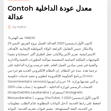
Contoh معدل عودة الداخلية
عدالة
by
Author
7‏‏/6‏‏/1442 بعد الهجرة
29 كانون الأول (ديسمبر) 2020 العدالة; العمل بروح الفريق; التميز
والابتكار; حسن التعامل; النزاهة; الولاء; المواطنة الإيجابية. الأهداف
الاستراتيجية. تعزيز الأمن والأمان; جعل الطرق أكثر انسجاما و تنفيذا
للتوجيهات الملكية السامية المتضمنة مواكبة التطورات التقنية والادارية
والفنية في شتى ميادين العمل العام ، فقد حرصت وزارة الداخلية على
ترجمة هذه نبذة عن النظام : إن النظام الالكتروني الجديد هو جزء من
برنامج الحكومة الإلكترونية لتطوير و تنفيذ خدمات حكومية (Cross-
Governmental e services) و التي تقدمها وزارة 14 حزيران (يونيو)
2020 ‎الحساب الرسمي لوزارة الداخلية – السعودية | سناب شات
(Snapchat) Moi.saudiarabia | انستقرام (Instagram)
Moisaudiarabia | يوتيوب (YouTube) 3 كانون الأول (ديسمبر) 2020
اضغط على رابط الخدمة. أدخل البيانات المطلوبة. قدّم الطلب. معلومات
عن الخدمة. الفئة المستهدفة : مقيم. قنوات تقديم الخدمة : البوابة