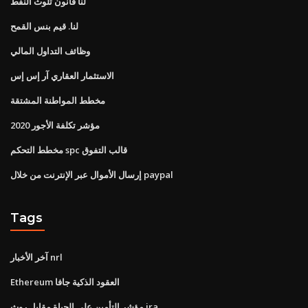
لنا قانون تلوث النفط
لنا. قيم بنس القمح
وظائف التداول المالي
الاستثمار العقاري آر إس إس
مخطط المواطنة المشتقة
مؤشر تكلفة الأجور 2020
مخطط التحكم spc قالب التفوق
إرسال الأموال عبر الإنترنت من خلال paypal
Tags
آخر الأخبار nrl
Ethereum العقود الذكية جافا
مؤشر التأمين على الحياة مقابل روث ira