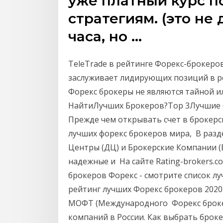
уже платный курс п
стратегиям. (это не 
часа, но …
TeleTrade в рейтинге Форекс-брокеров
заслуживает лидирующих позиций в р
Форекс брокеры не являются тайной 
НайтиЛучших Брокеров?Top 3Лучшие б
Прежде чем открывать счет в брокерс
лучших форекс брокеров мира, В раз
Центры (ДЦ) и Брокерские Компании (
надежные и На сайте Rating-brokers.
брокеров Форекс - смотрите список л
рейтинг лучших Форекс брокеров 2020. 
МОФТ (Международного Форекс брокер
компаний в России. Как выбрать броке