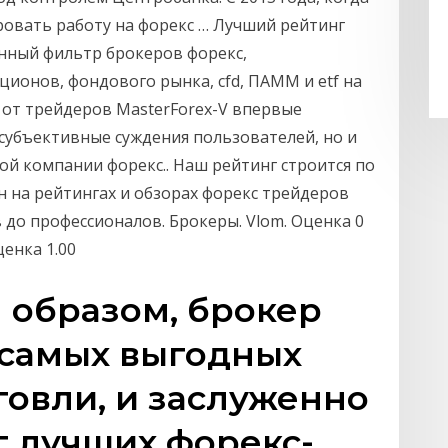
ровать работу на форекс … Лучший рейтинг
нный фильтр брокеров форекс,
ионов, фондового рынка, cfd, ПАММ и etf на
от трейдеров MasterForex-V впервые
 субъективные суждения пользователей, но и
ой компании форекс.. Наш рейтинг строится по
н на рейтингах и обзорах форекс трейдеров
 до профессионалов. Брокеры. Vlom. Оценка 0
Оценка 1.00
м образом, брокер
 самых выгодных
говли, и заслуженно
г лучших форекс-