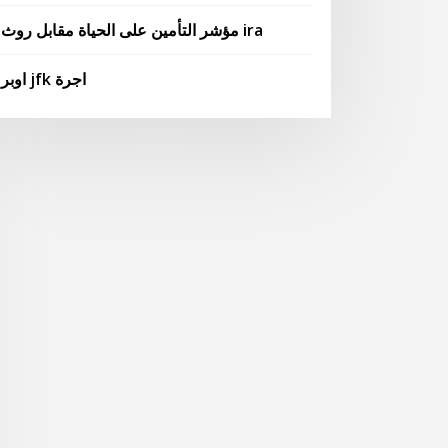
مؤشر التأمين على الحياة مقابل روث ira
اوبر jfk اجرة