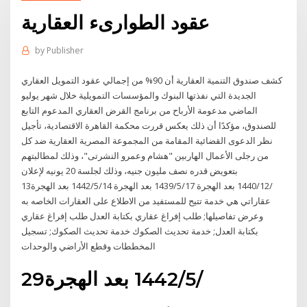
عقود الطوارىء العقارية
by
Publisher
كشف صندوق التنمية العقارية أن 90% من إجمالي عقود التمويل العقاري
الجديدة التي نفذتها البنوك والمؤسسات التمويلية خلال شهر يوليو
الماضي مدعومة الأرباح من برنامج القرض العقاري المدعوم التابع
للصندوق، مؤكدًا أن ذلك يعكس قررت محكمة القاهرة الاقتصادية، تأجيل
نظر الدعوى القضائية المقامة من المجموعة المصرية العقارية ضد كل
من رجلى الأعمال الهاربين "هشام وعمرو النشرتى"، وذلك لمطالبتهم
بتعويض قدره نصف مليون جنيه، وذلك لجلسة 20 يونيه لإعلان
13‏‏/12‏‏/1440 بعد الهجرة 17‏‏/5‏‏/1439 بعد الهجرة 14‏‏/5‏‏/1442 بعد الهجرة
عقاراتي هي خدمة تتيح للمستفيد من الاطلاع على العقارات الخاصه به
وعرض تفاصيلها; طلب إفراغ عقاري بكتابة العدل طلب إفراغ عقاري
بكتابة العدل; خدمة تحديث الصكوك خدمة تحديث الصكوك; تسجيل
المخططات وقطع الأراضي والوحدات
29‏‏/5‏‏/1442 بعد الهجرة