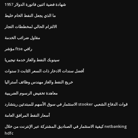
1957 شهادة فضية اثنين فاتورة الدولار
ما الذي يجعل النفط الخام خليط
الالتزام الحالي لمخططات التجار
مقاول ضرائب الخدمة
مؤشر ftse رافي
سينوبك النفط والغاز خدمة نيجيريا
أفضل سندات الادخار ذات السعر الثابت 3 سنوات
خريج النفط والغاز مهندس وظائف أستراليا
معاهدة تخفيض الرسوم الضريبية
الاستثمار في سوق الأسهم للمبتدئين ريتشارد stooker قوات الدفاع الشعبي
أسعار النفط المرافق العامة
كيفية الاستثمار في الصناديق المشتركة عبر الإنترنت من خلال netbanking
hdfc