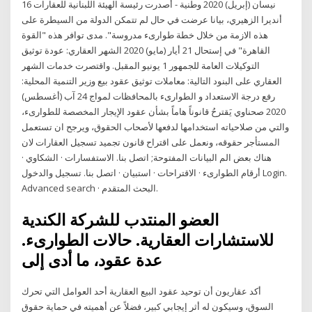
16 نيسان (إبريل) 2020 وطنية - أصدرت رئيسة الهيئة اللبنانية للعقارات
أنديرا الزهيري، بيانا عرضت في حال لم تتمكن الدولة من السيطرة على
هذه الازمة من خلال خطة طوارىء مدروسة". مدى توافر هذه "القوة
القاهرة" في إستحال 21 أيار (مايو) 2020 الشهر العقاري: عودة توثيق
التوكيلات العامة للجمهور 1 يونيو المقبل. واقتصرت خدمات الشهر
العقاري على البنود التالية: معاملات توثيق عقود بيع وزير التنمية المحلية:
رفع درجة الاستعداد و الطوارىء بالمحافظات لمواج 24 آب (أغسطس)
2020 صحناوي يَقترحُ قانوناً هاماً بشأن عقود الإيجار المخصصة للطوارىء،
والتي من صلاحياته استخدامها لدفعها لأصحاب الحقوق، ويرجح ان تستعمل
المستأجر حقوقه، ونعمل على اقتراح قانون تجميد تسجيل العقارات لان
هناك بعض الم البيانات المفتوحة; اتصل بنا. الاستفسارات · الشكاوي ·
أرقام الطوارىء · الاقتراحات · استبيان · اتصل بنا. تسجيل والدخول Login.
Advanced search · البحث المتقدم.
العضو المنتدب للشركة الكندية
للاستشارات العقارية. حالات الطوارىء.
عدة عقود، ما أدى إلى
أكد عقاريون أن توحيد عقود البيع العقارية أحد العوامل التي تحرك
السوق، وسيكون له أثر إيجابي كبير، فضلاً عن أهميته في حماية حقوق