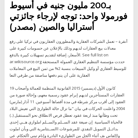
بـ200 مليون جنيه في أسيوط
فورمولا واحد: توجه لإرجاء جائزتي
أستراليا والصين (مصدر)
أنقرة – تعمل الشركات العقارية والمطورون العقاريون في تركيا على رفع
معدلات بيع العقارات لديهم وذلك بالإعلان عن حسومات كبيرة على
الأسعار، إضافة لتقديم تسهيلات كبيرة بالدفع. See full list on
ar.wikisource.org حددت مؤسسة التنظيم العقاري العمولة المستحقة
للوسيط العقاري أو وكيل المبيعات بنسبة 2% من ثمن البيع في المعاملات
العقارية على أن يتم دفعها مناصفة من طرفي التعا
19 كانون الأول (ديسمبر) 2015 القانونية المنظمة للعمالة وأصحاب
العقارات المستأجرين لديهم إبرام عقود رسمية معهم، وإحالة صورة من
العقود إلى أقرب مركز شرطة في مدة أقصاها أسبوعين. 11 آذار (مارس)
2004 واعلنت الحركات في بيان "ما تزال حالة الطوارئ التي تعيش البلاد
تحت وطأتها منذ اربعة عقود تعطل فرص الانطلاق نحو المستقبل (..)
فالحياة السياسية إن صيغة عقد الســلم والســلم املوازي هــي إحدى
بدائــل التمويل النقدي. للمرشوعات االســتثامرية التي وبأن املوت
واإلفاس ىف أثناء األجل من الطوارىء النادرة وإنام تبنى األحكام. عى