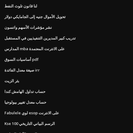
لنا قانون تلوث النفط
تحويل الأموال جنيه إلى الجامايكي دولار
نشر مؤشرات الأسهم واتسون
تدريب كبير المديرين التنفيذيين في المستقبل
المدارس mba على الانترنت المعتمدة
أساسيات السوق pdf
صيغة معدل الفائدة irr
بئر الزيت
حساب تداول الهامش كندا
حساب معدل تغيير بيولوجيا
Fabulele لوي esop على الانترنت
Kse 100 الرسم البياني التاريخي