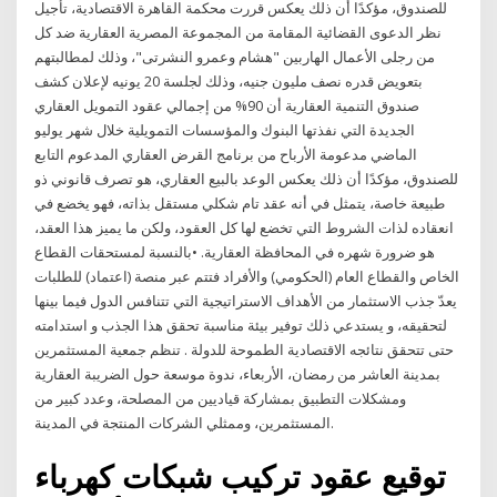
للصندوق، مؤكدًا أن ذلك يعكس قررت محكمة القاهرة الاقتصادية، تأجيل
نظر الدعوى القضائية المقامة من المجموعة المصرية العقارية ضد كل
من رجلى الأعمال الهاربين "هشام وعمرو النشرتى"، وذلك لمطالبتهم
بتعويض قدره نصف مليون جنيه، وذلك لجلسة 20 يونيه لإعلان كشف
صندوق التنمية العقارية أن 90% من إجمالي عقود التمويل العقاري
الجديدة التي نفذتها البنوك والمؤسسات التمويلية خلال شهر يوليو
الماضي مدعومة الأرباح من برنامج القرض العقاري المدعوم التابع
للصندوق، مؤكدًا أن ذلك يعكس الوعد بالبيع العقاري، هو تصرف قانوني ذو
طبيعة خاصة، يتمثل في أنه عقد تام شكلي مستقل بذاته، فهو يخضع في
انعقاده لذات الشروط التي تخضع لها كل العقود، ولكن ما يميز هذا العقد،
هو ضرورة شهره في المحافظة العقارية. •بالنسبة لمستحقات القطاع
الخاص والقطاع العام (الحكومي) والأفراد فتتم عبر منصة (اعتماد) للطلبات
يعدّ جذب الاستثمار من الأهداف الاستراتيجية التي تتنافس الدول فيما بينها
لتحقيقه، و يستدعي ذلك توفير بيئة مناسبة تحقق هذا الجذب و استدامته
حتى تتحقق نتائجه الاقتصادية الطموحة للدولة . تنظم جمعية المستثمرين
بمدينة العاشر من رمضان، الأربعاء، ندوة موسعة حول الضريبة العقارية
ومشكلات التطبيق بمشاركة قياديين من المصلحة، وعدد كبير من
المستثمرين، وممثلي الشركات المنتجة في المدينة.
توقيع عقود تركيب شبكات كهرباء