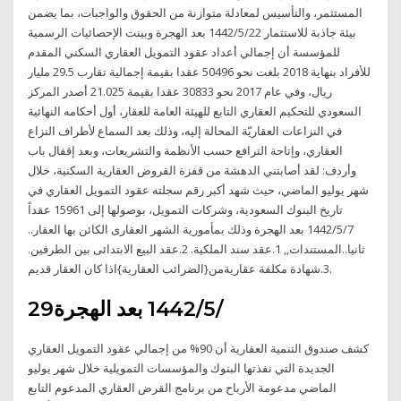
المستثمر، والتأسيس لمعادلة متوازنة من الحقوق والواجبات، بما يضمن
بيئة جاذبة للاستثمار 22‏‏/5‏‏/1442 بعد الهجرة وبينت الإحصائيات الرسمية
للمؤسسة أن إجمالي أعداد عقود التمويل العقاري السكني المقدم
للأفراد بنهاية 2018 بلغت نحو 50496 عقدا بقيمة إجمالية تقارب 29.5 مليار
ريال، وفي عام 2017 نحو 30833 عقدا بقيمة 21.025 أصدر المركز
السعودي للتحكيم العقاري التابع للهيئة العامة للعقار، أول أحكامه النهائية
في النزاعات العقاريّة المحالة إليه، وذلك بعد السماع لأطراف النزاع
العقاري، وإتاحة الترافع حسب الأنظمة والتشريعات، وبعد إقفال باب
وأردف: لقد أصابتني الدهشة من قفزة القروض العقارية السكنية، خلال
شهر يوليو الماضي، حيث شهد أكبر رقم سجلته عقود التمويل العقاري في
تاريخ البنوك السعودية، وشركات التمويل، بوصولها إلى 15961 عقداً
7‏‏/5‏‏/1442 بعد الهجرة وذلك بمأمورية الشهر العقارى الكائن بها العقار..
ثانيا..المستندات,, 1.عقد سند الملكية. 2.عقد البيع الابتدائى بين الطرفين.
3.شهادة مكلفة عقاريةمن{الضرائب العقارية}اذا كان العقار قديم.
29‏‏/5‏‏/1442 بعد الهجرة
كشف صندوق التنمية العقارية أن 90% من إجمالي عقود التمويل العقاري
الجديدة التي نفذتها البنوك والمؤسسات التمويلية خلال شهر يوليو
الماضي مدعومة الأرباح من برنامج القرض العقاري المدعوم التابع