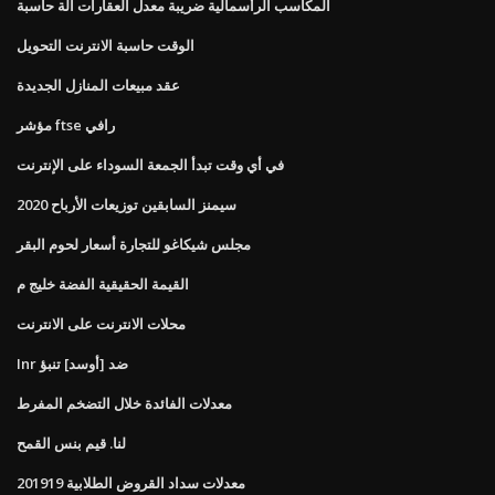
المكاسب الرأسمالية ضريبة معدل العقارات آلة حاسبة
الوقت حاسبة الانترنت التحويل
عقد مبيعات المنازل الجديدة
مؤشر ftse رافي
في أي وقت تبدأ الجمعة السوداء على الإنترنت
سيمنز السابقين توزيعات الأرباح 2020
مجلس شيكاغو للتجارة أسعار لحوم البقر
القيمة الحقيقية الفضة خليج م
محلات الانترنت على الانترنت
Inr ضد [أوسد] تنبؤ
معدلات الفائدة خلال التضخم المفرط
لنا. قيم بنس القمح
معدلات سداد القروض الطلابية 201919