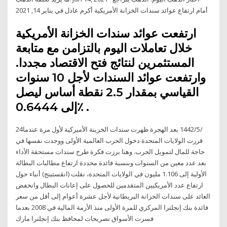
أمام ارتفاع عوائد سندات الخزانة الأمريكية أكرم عادل في يناير 14, 2021
ارتفعت عوائد سندات الخزانة الأمريكية
خلال تعاملات اليوم بالتزامن مع متابعة
المستثمرين لنتائج فتح الاقتصاد مجددا.
وارتفعت عوائد السندات لأجل 10 سنوات
القياسي بمقدار 2.5 نقطة أساس ليصل
إلى 0.6444٪ .
24‏‏/5‏‏/1442 بعد الهجرة ظهرت سندات الخزينة الأميركية لأول مرة عندما
قررت الولايات المتحدة دخول الحرب العالمية الأولى ووجدت نفسها في
حاجة للمال لتمويل الحرب. وهنا برزت فكرة طرح سندات مستحقة الأداء
بعد عدد معين من السنوات وبنسبة فائدة محددة ارتفاع مطالبات البطالة
الأولية إلى 1.106 مليون في الولايات المتحدة، نقلت (انڤستينج) أنباء حول
ارتفاع عدد الأمريكيين المتقدمين للحصول على إعانات البطال وانخفض
العائد على سندات الخزانة البريطانية لأجل عشرة أعوام إلى أقل من سعر
فائدة بنك إنجلترا المركزي للمرة الأولى منذ الأزمة المالية في 2008 بعدما
فسرت الأسواق تصريحات لمحافظ بنك إنجلترا مارك