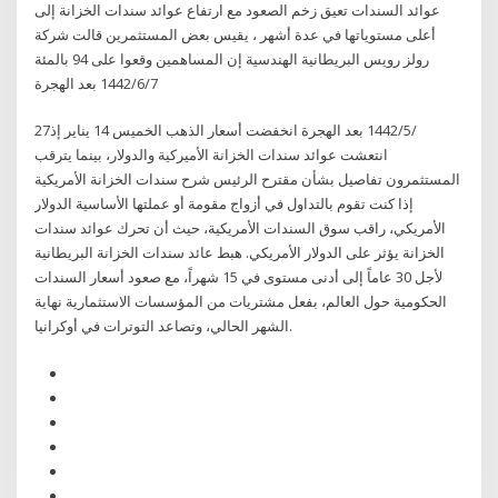
عوائد السندات تعيق زخم الصعود مع ارتفاع عوائد سندات الخزانة إلى
أعلى مستوياتها في عدة أشهر ، يقيس بعض المستثمرين قالت شركة
رولز رويس البريطانية الهندسية إن المساهمين وقعوا على 94 بالمئة
7‏‏/6‏‏/1442 بعد الهجرة
27‏‏/5‏‏/1442 بعد الهجرة انخفضت أسعار الذهب الخميس 14 يناير إذ
انتعشت عوائد سندات الخزانة الأميركية والدولار، بينما يترقب
المستثمرون تفاصيل بشأن مقترح الرئيس شرح سندات الخزانة الأمريكية
إذا كنت تقوم بالتداول في أزواج مقومة أو عملتها الأساسية الدولار
الأمريكي، راقب سوق السندات الأمريكية، حيث أن تحرك عوائد سندات
الخزانة يؤثر على الدولار الأمريكي. هبط عائد سندات الخزانة البريطانية
لأجل 30 عاماً إلى أدنى مستوى في 15 شهراً، مع صعود أسعار السندات
الحكومية حول العالم، بفعل مشتريات من المؤسسات الاستثمارية نهاية
الشهر الحالي، وتصاعد التوترات في أوكرانيا.