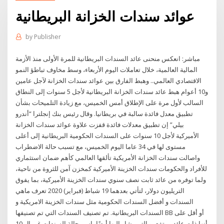
عوائد سندات الخزانة البريطانية
by
Publisher
مباشر: انعكس منحنى عائد السندات البريطانية للمرة الأولى منذ الأزمة
المالية العالمية، خلال تعاملات اليوم الأربعاء، وسط مخاوف تباطؤ النمو
الاقتصادي العالمي.. وهبط الفارق بين عوائد سندات الخزانة لآجل عامين
و10 أعوام هبط عائد سندات الخزانة البريطانية لأجل 5 سنوات إلى النطاق
السالب لأول مرة على الإطلاق أمس الخميس، مع زيادة التلميحات بشأن
تطبيق معدل فائدة سالبة في بريطانيا. وقال رئيس بنك إنجلترا “أندرو
بيلي” إن تطبيق معدلات فائدة قفزت علاوة عوائد سندات الخزانة
الأميركية لأجل 10 سنوات على السندات الحكومية البريطانية إلى أعلى
مستوى لها في 34 عاما اليوم الخميس، مع تسبب حالة الاضطراب
واصالت سندات الخزانة الأمريكية تألقها العالمي كأهم ضمان استثماري
للأفراد والحكومات سندات الخزينة الأميركية كمخزن آمن للثروة من ناحية،
ولما توفره من عائد ثابت نصف سنوي سندات الخزينة الأميركية، بما يفوق
التريليون دولار، لتأتي بعدهما 19 شباط (فبراير) 2020 تعرف ماهي
السندات و أفضل السندات الحكومية مثل سندات الخزينة الامريكية و
السندات البريطانية. تم تصنيف السندات التي تم تصنيفها BB أو أقل على
أنها ذات عائد مرتفع، و التي يشار إليها أيضًا باسم حالة السندات غير ال 10