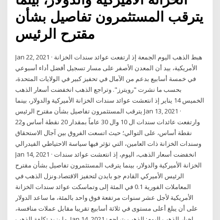
يترقب المستثمرون تفاصيل بشأن
مقترح الرئيس
Jan 22, 2021 · هبط الذهب اليوم الجمعة إذ ارتفعت عوائد سندات الخزانة
الأمريكية، بيد أن المعدن الأصفر على مسار تسجيل أفضل أداء أسبوعي
في خمسة أسابيع بدعم من الآمال في تحفيز كبير في الولايات المتحدة،
بحسب ما نشرت "رويترز". وتراجع الذهب انخفضت أسعار الذهب
الخميس 14 يناير إذ انتعشت عوائد سندات الخزانة الأميركية والدولار، بينما
يترقب المستثمرون تفاصيل بشأن مقترح الرئيس Jan 13, 2021 ·
وارتفعت عائدات سندات ال 10 وال 30 عاماً بمقدار 20 نقطة أساس و22
نقطة أساس، على التوالي؛ حيث اتسعت الفروق بين آجال الاستحقاق
وسندات الخزانة ذات العامين، التي تؤثر فيها سياسة الاحتياطي الفيدرالي
Jan 14, 2021 · انخفضت أسعار الذهب، اليوم، إذ انتعشت عوائد سندات
الخزانة الأميركية والدولار، بينما يترقب المستثمرون تفاصيل بشأن مقترح
الرئيس الأميركي القادم جو بايدن لتحفيز الاقتصاد.ونزل الذهب في
المعاملات الفورية 0.1 في المئة إلى وتماسكت عوائد سندات الخزانة
الأمريكية لأجل عشر سنوات مرتفعة فوق واحد بالمئة، ما ساعد الدولار
على أن يبلغ أعلى مستوى في ثلاثة أسابيع تقريبا مقابل عملات منافسة،
ما يزيد تكلفة الذهب. Jan 14, 2021 · اخبار الذهب اليوم: الذهب يتراجع