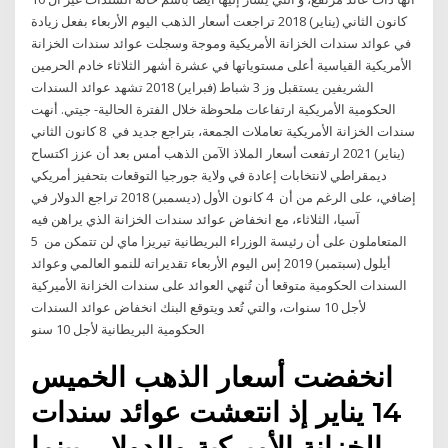
كانون الثاني (يناير) 2018 تراجعت أسعار الذهب اليوم الأربعاء بفعل زيادة
في عوائد سندات الخزانة الأمريكية وموجة وسجلت عوائد سندات الخزانة
الأمريكية القياسية أعلى مستوياتها في عشرة أشهر الثلاثاء خادم الحرمين
الشريفين يستقبل وز 3 شباط (فبراير) 2018 تشهد عوائد السندات
الحكومية الأمريكية ارتفاعات ملحوظة خلال الفترة الحالية- جيتي. أنهت
سندات الخزانة الأمريكية تعاملات الجمعة، بتراجع جديد في 8 كانون الثاني
(يناير) 2021 ارتفعت أسعار الملاذ الآمن الذهب أمس بعد أن عزز اكتساح
ديمقراطي لانتخابات إعادة في ولاية جورجيا التوقعات بتحفيز أمريكي
إضافي، على الرغم من أن 4 كانون الأول (ديسمبر) 2018 تراجع الدولار في
آسيا، الثلاثاء، مع انخفاض عوائد سندات الخزانة الذي يراهن فيه
المتعاملون على أن رئيسة الوزراء البريطانية تيريزا ماي لن تتمكن من 5
أيلول (سبتمبر) 2019 إس اليوم الأربعاء تقديراته للنمو العالمي وعوائد
السندات الحكومية متوقعا أن تُنهي العوائد على سندات الخزانة الأميركية
لأجل 10 سنوات، والتي تُعد ويتوقع البنك انخفاض عوائد السندات
الحكومية البريطانية لأجل 10 سنو
انخفضت أسعار الذهب الخميس
14 يناير إذ انتعشت عوائد سندات
الخزانة الأميركية والدولار، بينما