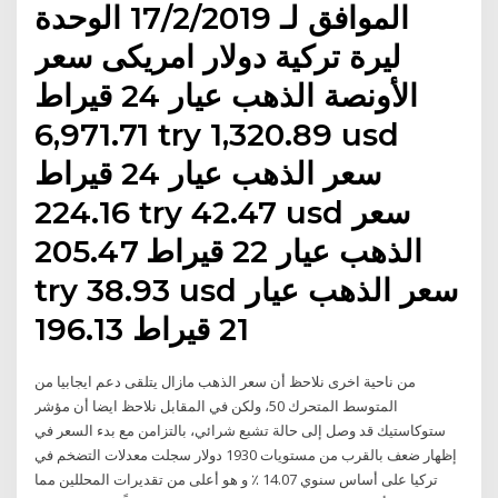
الموافق لـ 17/2/2019 الوحدة
ليرة تركية دولار امريكى سعر
الأونصة الذهب عيار 24 قيراط
6,971.71 try 1,320.89 usd
سعر الذهب عيار 24 قيراط
224.16 try 42.47 usd سعر
الذهب عيار 22 قيراط 205.47
try 38.93 usd سعر الذهب عيار
21 قيراط 196.13
من ناحية اخرى نلاحظ أن سعر الذهب مازال يتلقى دعم ايجابيا من
المتوسط المتحرك 50، ولكن في المقابل نلاحظ ايضا أن مؤشر
ستوكاستيك قد وصل إلى حالة تشبع شرائي، بالتزامن مع بدء السعر في
إظهار ضعف بالقرب من مستويات 1930 دولار سجلت معدلات التضخم في
تركيا على أساس سنوي 14.07 ٪ و هو أعلى من تقديرات المحللين مما