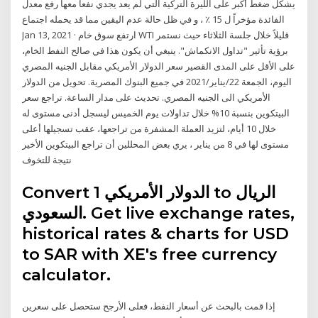
يشكل ضغط أكبر على الليرة التركية التي لم يعد يجدي نفعاً معها رفع معدل
الفائدة مؤخراً ل 15 ٪ ، و في ظل حالة عدم اليقين مما قد يحمله اجتماع
Jan 13, 2021 · ارتفع سوق خام WTI قليلاً خلال جلسة الثلاثاء حيث نستمر
برؤية تأثير "تداول الانكماش". ينبغي أن يكون هذا في صالح النفط الخام،
على الأقل على المدى القصير سعر الدولار الأمريكي مقابل الجنيه المصري
اليوم، الجمعة 22/يناير/2021 في جميع البنوك المصرية. تحويل من الدولار
الأمريكي الى الجنيه المصري. تحديث على مدار الساعة. تراجع سعر
البيتكوين بنسبة 10% خلال تداولات يوم الخميس ليسجل أدنى مستوى له
خلال 10 أيام، لتزيد العملة المشفرة من تراجعها، عقب تسجيلها أعلى
مستوى لها في 8 من يناير ، يري بعض المحللين أن تراجع البيتكوين الأخير
نتيجة للتخوف
Convert 1 الدولار الأمريكي to الريال
السعودي. Get live exchange rates,
historical rates & charts for USD
to SAR with XE's free currency
calculator.
إذا قمت بالبحث عن أسعار النفط، فعلى الأرجح ستحصل على سعرين