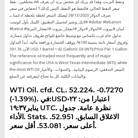
مختلفين:. نفط wti ونفط البرنت. وهذا قد يربك أي شخص يريد أن يعرف
سعر النفط الحالي. فالنفط هو النفط، أليس كذلك؟ انخفاض في سعر
صرف الدولار 28/12/2020 ليصلك السعر لحظة بلحظة ادعمنا بـ
#لايك_وشير لتحميل التطبيق، اللينك بأول كومنت #dollar #lebanon
#beirut #لبنان #بيروت #الدولار #دولار #انفجار_بيروت #انفجار_المرفا
تداول خام غرب تكساس مع وسيط خاضع للوائح ظروف تداول ممتازة،
وفروق أسعار ثابتة بنسبة 100%، ووقف الخسارة ورافعة مالية. ابدأ التداول
الآن. 391.76 USD 1 Barrel = 42 Gallons Oil (WTI) Price Per 1 Gallon
The reference oil traded most frequently and of major
significance for the USA is West Texas Intermediate (WTI), while
the most WTI Oil السعر التدفقي، الرسوم البيانية ، والتنبؤات ، والأخبار
والبيانات الكلية. كل ما تحتاج لمعرفته عن السلع.
WTI Oil. cfd. CL. 52.224. -0.7270
(-1.39%). في:USD•اعتبارا من: ٢٢
يناير١٩:٣٧ UTC. نظرة عامة. جدول
الأداء. Stats. الاغلاق السابق. 52.951.
أعلى سعر. 53.081. أقل سعر.