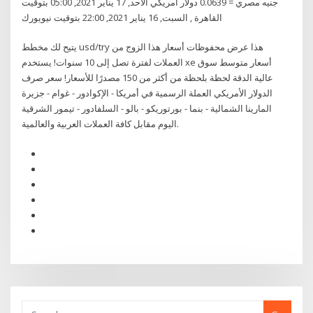
جنيه مصري = 0.0639 دولار أمريكي الأحد, 17 يناير 2021, 05:00 بتوقيت
القاهرة , السبت, 16 يناير 2021, 22:00 بتوقيت نيويورك
يتيح لك مخطط usd/try هذا عرض محفوظات أسعار هذا الزوج من
العملات لفترة تصل إلى 10 سنوات! يستخدم xe أسعار متوسط سوق
عالية الدقة لحظة بلحظة من أكثر من 150 مصدرًا للأسعار! سعر صرف
الدولار الأمريكي العملة الرسمية في أمريكا - الإكوادور - غوام - جزيرة
المارينا الشمالية - بنما - بورتوريكو - بالو - السلفادور - تيمور الشرقية
اليوم مقابل كافة العملات العربية والعالمية.