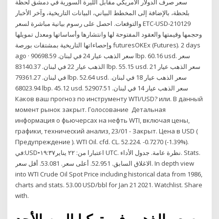
سعر صرف الدولار الأمريكي مقابل الليرة السورية في دمشق لحظة
بلحظة، بالإضافة إلى المخطط البياني، البيانات التاريخية، وآخر الأخبار
والتوقعات. احصل على رسوم بيانية مباشرة لسعر ETC-USD-210129
وحجمها وقيمتها والعقود المفتوحة لها وانتشارها وأساساتها ومعدل تمويلها
وإحصاءاتها التاريخية بمشتقات بورصة futuresOKEx (Futures). 2 days
ago · سعر الذهب عيار 24 في لبنان. 90698.59 lbp. 60.16 usd. سعر
الذهب عيار 22 في لبنان. 83140.37 lbp. 55.15 usd. سعر الذهب عيار 21
في لبنان. 79361.27 lbp. 52.64 usd. سعر الذهب عيار 18 في لبنان.
68023.94 lbp. 45.12 usd. سعر الذهب عيار 14 في لبنان. 52907.51
Каков ваш прогноз по инструменту WTI/USD? или. В данный
момент рынок закрыт. Голосование Детальная
информация о фьючерсах на нефть WTI, включая цены,
графики, технический анализ, 23/01 - Закрыт. Цена в USD (
Предупреждение ). WTI Oil. cfd. CL. 52.224. -0.7270 (-1.39%).
في:USD•اعتبارا من: ٢٢ يناير١٩:٣٧ UTC. نظرة عامة. جدول الأداء. Stats.
الاغلاق السابق. 52.951. أعلى سعر. 53.081. أقل سعر. In depth view
into WTI Crude Oil Spot Price including historical data from 1986,
charts and stats. 53.00 USD/bbl for Jan 21 2021. Watchlist. Share
with.