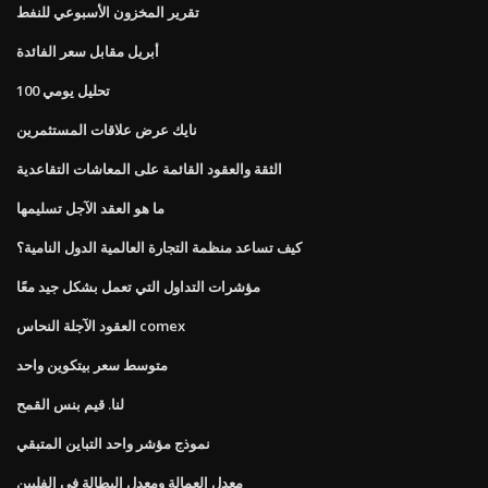
تقرير المخزون الأسبوعي للنفط
أبريل مقابل سعر الفائدة
100 تحليل يومي
نايك عرض علاقات المستثمرين
الثقة والعقود القائمة على المعاشات التقاعدية
ما هو العقد الآجل تسليمها
كيف تساعد منظمة التجارة العالمية الدول النامية؟
مؤشرات التداول التي تعمل بشكل جيد معًا
العقود الآجلة النحاس comex
متوسط ​​سعر بيتكوين واحد
لنا. قيم بنس القمح
نموذج مؤشر واحد التباين المتبقي
معدل العمالة ومعدل البطالة في الفلبين