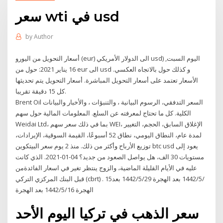
سعر wti في usd
by
Author
أسعار التحويل من اليورو (eur) الى الدولار الأمريكي usd) اليوم السبت,
16 يناير 2021: حول من eur الى usd و كذلك حول بالاتجاه العكسي.
الأسعار تعتمد على أسعار التحويل المباشرة. أسعار التحويل يتم تحديثها
كل 15 دقيقة تقريبا.
Brent Oil السعر التدفقي، الرسوم البيانية ، والتنبؤات ، والأخبار والبيانات
الكلية. كل ما تحتاج لمعرفته عن السلع. المعلومات المالية حول سهم
Weidai Ltd، بما في ذلك سعر سهم WEI، الإغلاق السابق، الحجم، التغيير
لمدة عام، النطاق اليومي، نطاق 52 أسبوعًا، القيمة السوقية، الإيرادات،
توزيع الأرباح وأكثر من ذلك. منذ 2 يوم سعر البيتكوين btc usd يعود إلى
مستويات 30 الف، هل يواصل الصعود من جديد؟ 04-01-2021. الذي كانت
عليه في الأيام القليلة الماضية، والزوج ينتظر تغير في اسعار الفائدةمن
قبل البنك المركزي التركي (cbrt) . 15‏‏/5‏‏/1442 بعد الهجرة 29‏‏/5‏‏/1442 بعد
الهجرة 16‏‏/5‏‏/1442 بعد الهجرة
سعر الذهب في تركيا اليوم الأحد