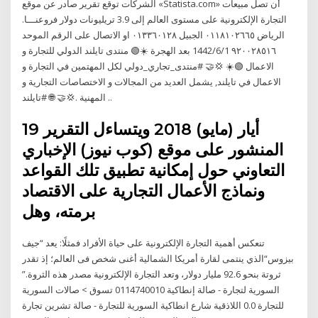
الشركات توقع تقرير صادر عن موقع «Statista.com» أن تصل مبيعات
التجارة الإلكترونية على مستوى العالم إلى 3.9 تريليونات دولار فروعنـــا.
الرياض ٠١١٨١٠٢٦٦٥ الجبيل ٠١٣٣٦٠١٢٨ او الاتصال على الرقم الموحد
٩٢٠٠٢٨٥١٦ 1‏‏/6‏‏/1442 بعد الهجرة ☀️🟢 منتدى تايلند الدولي للتجارة و
الاعمال 🟢☀️ 💢🤝 #منتدى_تجاري_دولي لكل المهتمين في التجارة و
الاعمال في تايلند, يشمل العديد من المجالات و الاختصاصات التجارية و
المهنية .💢🤝 🌐 #تايلند ..
19 أيار (مايو) 2018 ويتساءل التقرير
المنشور على موقع (كوب نيوز) الإخباري
التعاوني حول إمكانية تطبيق تلك القواعد
ونماذج الأعمال التجارية على الاقتصاد
برمته، وهل
تنعكس أهمية التجارة الإلكترونية على حياة الأفراد فمثلًا: يعد “جيف
بيزوس“الذي ينتمى لقارة أمريكا الشمالية أغنى شخص فى العالم؛ إذ تقدر
ثروتة بنحو 92.6 مليار دولار، وتعد التجارة الإلكترونية مصدر هذه الثروة.”
السورية لتجارة - صالة إنطاكية 0114740010 تسوق > صالات السورية
للتجارة 0.0 اللاذقية شارع انطاكية السورية للتجارة - صالة تشرين تجارة