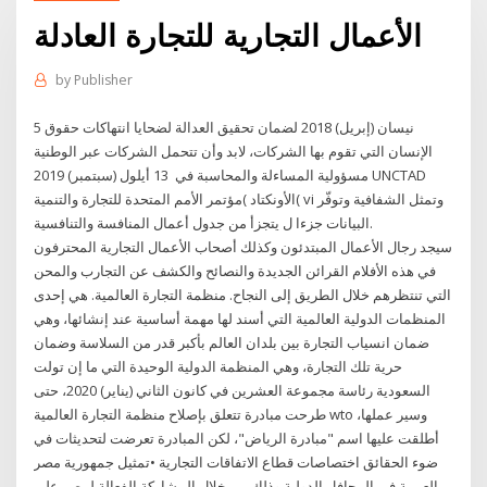
الأعمال التجارية للتجارة العادلة
by
Publisher
5 نيسان (إبريل) 2018 لضمان تحقيق العدالة لضحايا انتهاكات حقوق
الإنسان التي تقوم بها الشركات، لابد وأن تتحمل الشركات عبر الوطنية
مسؤولية المساءلة والمحاسبة في 13 أيلول (سبتمبر) 2019 UNCTAD
الأونكتاد )مؤتمر الأمم المتحدة للتجارة والتنمية( vi وتمثل الشفافية وتوفّر
البيانات جزءا ل يتجزأ من جدول أعمال المنافسة والتنافسية.
سيجد رجال الأعمال المبتدئون وكذلك أصحاب الأعمال التجارية المحترفون
في هذه الأفلام القرائن الجديدة والنصائح والكشف عن التجارب والمحن
التي تنتظرهم خلال الطريق إلى النجاح. منظمة التجارة العالمية. هي إحدى
المنظمات الدولية العالمية التي أسند لها مهمة أساسية عند إنشائها، وهي
ضمان انسياب التجارة بين بلدان العالم بأكبر قدر من السلاسة وضمان
حرية تلك التجارة، وهي المنظمة الدولية الوحيدة التي ما إن تولت
السعودية رئاسة مجموعة العشرين في كانون الثاني (يناير) 2020، حتى
طرحت مبادرة تتعلق بإصلاح منظمة التجارة العالمية wto وسير عملها،
أطلقت عليها اسم "مبادرة الرياض"، لكن المبادرة تعرضت لتحديثات في
ضوء الحقائق اختصاصات قطاع الاتفاقات التجارية •تمثيل جمهورية مصر
العربية في المحافل الدولية وذلك من خلال المشاركة الفعالة لمصر على