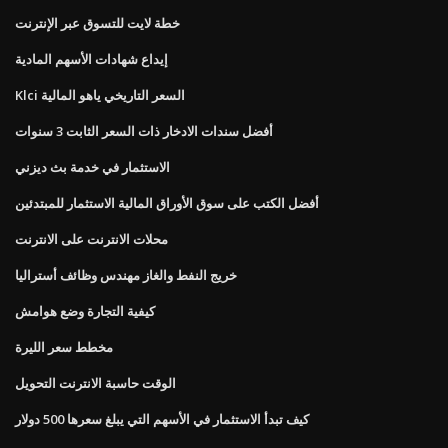
خطة لايت للتسوق عبر الإنترنت
إيداع شهادات الأسهم المادية
Klci السعر التاريخي ياهو المالية
أفضل سندات الادخار ذات السعر الثابت 3 سنوات
الاستثمار في خدمة بث ديزني
أفضل الكتب على سوق الأوراق المالية الاستثمار للمبتدئين
محلات الانترنت على الانترنت
خريج النفط والغاز مهندس وظائف أستراليا
كيفية التجارة وضع هوامش
مخطط سعر الليرة
الوقت حاسبة الانترنت التحويل
كيف تبدأ الاستثمار في الأسهم التي يبلغ سعرها 500 دولار