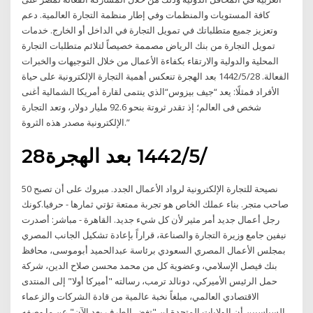
كافة المستويات والمنظمات وفي إطار منظمة التجارة العالمية. دعم
وتعزيز جميع متطلباتك في تمويل التجارة في الداخل أو الخارج. خدمات
تمويل التجارة من بنك الرياض مصممة خصيصاً لتلائم متطلبات التجارة
المحلية والدولية والارتقاء بكفاءة الأعمال من خلال التوجيهات والخبرات
الفعالة. 28‏‏/5‏‏/1442 بعد الهجرة تنعكس أهمية التجارة الإلكترونية على حياة
الأفراد فمثلًا: يعد “جيف بيزوس“الذي ينتمى لقارة أمريكا الشمالية أغنى
شخص فى العالم؛ إذ تقدر ثروتة بنحو 92.6 مليار دولار، وتعد التجارة
الإلكترونية مصدر هذه الثروة.”
28‏‏/5‏‏/1442 بعد الهجرة
50 نصيحة للتجارة الإلكترونية لرواد الأعمال الجدد. مبروك على أن تصبح
صاحب متجر. بناء عملك الخاص هو تجربة ممتعة تؤتي ثمارها - حرفيا.كونك
رجل أعمال جديد أمر مثير لأن كل شيء جديد. القاهرة - مباشر: أصدرت
نيفين جامع وزيرة التجارة والصناعة، قراراً بإعادة تشكيل الجانب المصري
بمجلس الأعمال المصري السعودي برئاسة عبدالحميد أبوموسى، محافظ
بنك فيصل الإسلامي، وعضوية كل من محمد محسن صلاح الدين، شركة
حمل الرئيس الأميركي، دونالد ترمب، رسالته "أميركا أولا" إلى المنتدى
الاقتصادي العالمي، مبلغاً نخبة عالمية من قادة الشركات والزعماء
السياسيين أن الولايات المتحدة لن "تغض الطرف بعد الآن" عن ما وصفه