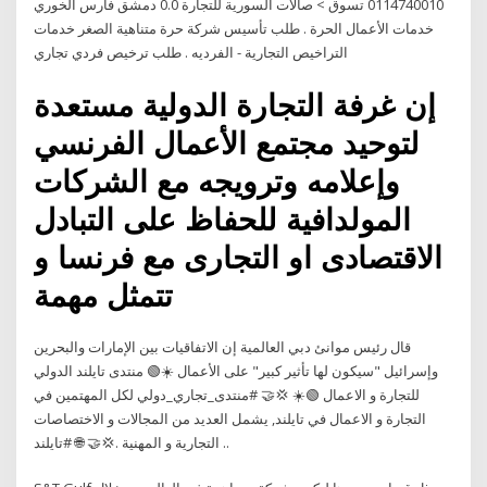
0114740010 تسوق > صالات السورية للتجارة 0.0 دمشق فارس الخوري
خدمات الأعمال الحرة . طلب تأسيس شركة حرة متناهية الصغر خدمات
التراخيص التجارية - الفرديه . طلب ترخيص فردي تجاري
إن غرفة التجارة الدولية مستعدة
لتوحيد مجتمع الأعمال الفرنسي
وإعلامه وترويجه مع الشركات
المولدافية للحفاظ على التبادل
الاقتصادى او التجارى مع فرنسا و
تتمثل مهمة
قال رئيس موانئ دبي العالمية إن الاتفاقيات بين الإمارات والبحرين
وإسرائيل "سيكون لها تأثير كبير" على الأعمال ☀️🟢 منتدى تايلند الدولي
للتجارة و الاعمال 🟢☀️ 💢🤝 #منتدى_تجاري_دولي لكل المهتمين في
التجارة و الاعمال في تايلند, يشمل العديد من المجالات و الاختصاصات
التجارية و المهنية .💢🤝 🌐 #تايلند ..