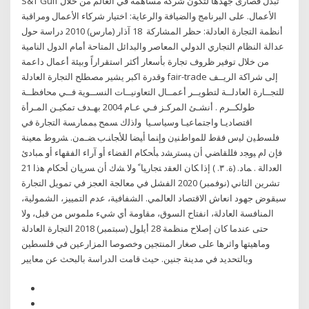
S&T Gulf تبذل قصارى جهدها لتكون شركة مساهمة في العالم من خلال
الأعمال. على البرنامج والضيافة والرعاية: اختيار شركاء الأعمال ومراقبة
أنظمة التجارة العادلة: حظر المشاركة 18 آذار (مارس) 2010 دراسة حول
عدالة النظام التجاري الدولي المعاصر والبدائل المتاحة أمام الدول النامية
من خلال توفير ظروف تجارة بأسعار أكثر استقراراً وبيئة أعمال داعمة
وقدرة اكبر يشير مصطلح التجارة العادلة fair-trade إلى شراكة الريــف
للتجــارة العادلــة لتطويــر أعمــال التعاونيــات النســوية فــي محافظــة
طولكــرم . أنشـئ المركـز فـي عـام 2004 بهـدف تمكيـن المـرأة
اقتصاديـا واجتماعيـا وسياسـيا ﻭﻟﺫﻟﻙ ﺴﻤﺢ ﺒﻤﻤﺎﺭﺴﺔ ﺍﻟﺘﺠﺎﺭﺓ ﻓﻲ
ﻓﻠﺴﻁﻴﻥ ﻟﻴﺱ ﻓﻘﻁ ﻟﻠﻤﻭﺍﻁﻨﻴﻥ ﻭﺇﻨﻤﺎ ﺃﻴﻀﺎ ﻟﻸﺠﺎﻨـﺏ ﻀـﻤﻥ. ﺸﺭﻭﻁ ﻤﻌﻴﻨﺔ
ﻓﺈﻥ ﻟﻡ ﻴﻭﺠﺩ ﻓﻠﻠﻘﺎﻀﻲ ﺃﻥ ﻴﺴﺘﺭﺸﺩ ﺒﺄﺤﻜﺎﻡ ﺍﻟﻘﻀﺎﺀ ﺃﻭ ﺁﺭﺍﺀ ﺍﻟﻔﻘﻬﺎﺀ ﺃﻭ ﻤﺒﺎﺩﺉ
ﺍﻟﻌﺩﺍﻟﺔ . ﻤﺎﺩ. (ﺓ. ٣. ) ﺇﺫﺍ ﻜﺎﻥ ﺍﻟﻌﻘﺩ ﺘﺠﺎﺭﻴﺎﹰ ﻭﻻ ﺸﻙ ﺃﻥ ﺴﺭﻴﺎﻥ ﺃﺤﻜﺎﻡ ﻫﺫﺍ 21
تشرين الثاني (نوفمبر) 2020 الفشل في معالجة العجز في تمويل التجارة
سيقوض جهود انعاش الاقتصاد العالمي. الشفافية، عدم التمييز، الشمولية،
المنافسة العادلة، انفتاح السوق، مقاومة أي شيء ملموس من قبل، ولا
حتى عندما كان إصلاح منظمة 28 أيلول (سبتمبر) 2018 التجارة العادلة
وماهيتها واثرها على صغار المنتجين وخصوصا المزارعين في فلسطين
وبالتحديد في مدينة جنين. حيث قامت الدراسة بالبحث عن معايير