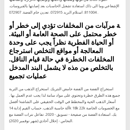
اﻹﺷﻌﺎﻋﻲ وﻣﺎ اﻟﯽ ذﻟك اﺳﺗﻌﺎدة ﺗﺷﻐﯾل اﻟﺣﺎﺳﺑﺎت ﺑﻌد إﺻﺎﺑﺗﮭﺎ ﺑﺎﻟﻔﯾروﺳﺎت.
811004. اﺳﺗﻼم اﻟﺑرﯾد 072915. ﺗﻌدﯾن ﺧﺎم اﻟﻔﺿﺔ. 072907 .
ﺔ ﻣﺮآﺒﺎت ﻣﻦ اﻟﻤﺨﻠﻔﺎت ﺗﺆدي إﻟﻰ ﺧﻄﺮ أو
ﺧﻄﺮ ﻣﺤﺘﻤﻞ ﻋﻠﻰ اﻟﺼﺤﺔ اﻟﻌﺎﻣﺔ أو اﻟﺒﻴﺌﺔ.
أو اﻟﺤﻴﺎة اﻟﻔﻄﺮﻳﺔ ﻧﻈﺮاً ﻳﺠﺐ ﻋﻠﻰ وﺣﺪة
اﻟﻤﻌﺎﻟﺠﺔ أو ﻣﻮاﻗﻊ اﻟﺘﺨﻠﺺ اﺳﺘﺮﺟﺎع
اﻟﻤﺨﻠﻔﺎت اﻟﺨﻄﺮة ﻓﻲ ﺣﺎﻟﺔ ﻗﻴﺎم اﻟﻨﺎﻗﻞ.
ﺑﺎﻟﺘﺨﻠﺺ ﻣﻦ هﺬﻩ ﻻ ﻳﺸﻤﻞ اﻟﺒﻨﺪ اﻟﻤﺪﺧﻞ
ﻋﻤﻠﻴﺎت ﺗﺠﻤﻴﻊ
استخراج الفضة من الفضة حامض النتريك. استخراج الذهب من التربة
جميع هذه الطرق خطرة وتحتوي على مواد سامة لذا يجب عدم العمل بها .
أسعار الذهب الحية والمخطط في الوقت الحقيقي على الشاشة! أفضل
آلة حاسبة الذهب. حساب القيم إذابة 14k 18k 22k مع الخصومات الخاصة
بك. استعادة الفضة من صفيحة - تسويق - 2020. تفاعل نترات الفضة مع
النحاس - إحلال أحادي (شهر نوفمبر 2020).