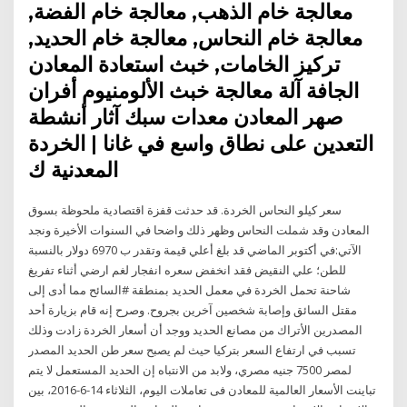
معالجة خام الذهب, معالجة خام الفضة,
معالجة خام النحاس, معالجة خام الحديد,
تركيز الخامات, خبث استعادة المعادن
الجافة آلة معالجة خبث الألومنيوم أفران
صهر المعادن معدات سبك آثار أنشطة
التعدين على نطاق واسع في غانا | الخردة
المعدنية ك
سعر كيلو النحاس الخردة. قد حدثت قفزة اقتصادية ملحوظة بسوق
المعادن وقد شملت النحاس وظهر ذلك واضحا في السنوات الأخيرة ونجد
الآتي:في أكتوبر الماضي قد بلغ أعلي قيمة وتقدر ب 6970 دولار بالنسبة
للطن؛ علي النقيض فقد انخفض سعره انفجار لغم ارضي أثناء تفريغ
شاحنة تحمل الخردة في معمل الحديد بمنطقة #السائح مما أدى إلى
مقتل السائق وإصابة شخصين آخرين بجروح. وصرح إنه قام بزيارة أحد
المصدرين الأتراك من مصانع الحديد ووجد أن أسعار الخردة زادت وذلك
تسبب في ارتفاع السعر بتركيا حيث لم يصبح سعر طن الحديد المصدر
لمصر 7500 جنيه مصري، ولابد من الانتباه إن الحديد المستعمل لا يتم
تباينت الأسعار العالمية للمعادن فى تعاملات اليوم، الثلاثاء 14-6-2016، بين