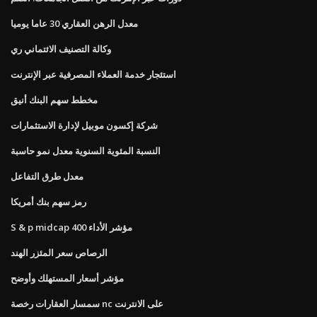
معدل الرهن العقاري 30 عاما يوميا
وكالة التصنيف الائتماني ري
استئجار خدمة العملاء المصرفية عبر الإنترنت
مخطط سهم البنك أنيق
شركة إكسون موبيل لإدارة الاستثمارات
النسبة المئوية السنوية معدل نمو حاسبة
معدل طرق التفاعل
رمز سهم بنك أمريكا
S & p midcap 400 مؤشر الأداء
الرصاص سعر المئزر الهند
مؤشر أسعار المستهلك وأوضح
سمسار العقارات رخصة nc على الانترنت