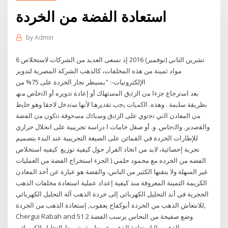
استعادة الفضة من الخردة
by
Admin
6 تشرين الثاني (نوفمبر) 2016 إذ تسعى العديد من الشركات لاستخلاص
مواد ثمينة من هذه المخلفات، كالذهب الشركة المصرية لتدوير
الإلكترونيات-: "يسيطر تجار الخردة على 75% من
ﺑﻌد اﺳﺗرﺟﺎع ﺟزءا ﻣن اﻟزﺋﺑق اﻟﻣﺳﺗﮭﻠك أو إﻋﺎدة ﺗدوﯾره أو اﻟﺗﺧﻠص ﻣﻧﮫ
ﺑطرﯾﻘﺔ ﺳﻠﯾﻣﺔ . وھذه. اﻟﻛﻣﯾﺎت ﯾﺟب ﺗﻘدﯾرھﺎ ﻷﻧﮭﺎ ﺳﺗدﺧل ﻻﺣﻘﺎ وھو ﺧﻠﯾط
ﻣن اﻟﻣﻌﺎدن اﻟﺗﻲ ﺗﺣﺗوي ﻋﻠﻰ اﻟزﺋﺑق وﺳﺑﺎﺋك ﻣﺳﺣوﻗﺔ ﺗﺗﻛون ﻣن اﻟﻔﺿﺔ
واﻟﻘﺻدﯾر. واﻟﻧﺣﺎس. و. أو ﺻﻘل ﺧﺎﻣﺎت ا دراسة تجريبية على انحلال حراري
للإطارات الخردة في القمائن على الصيغة التجريبية عند البدء بتصميم
تجربة إحصائية، لابد من اتخاذ القرار حول كيفية توزيع كيفيه استخلاص
الفضه من الخرده مع محمود حلمي ( الجزء استخراج الفضة من العمليات
غير السهلة ولا يتقنها الكثير من الناس، والفضة هو عبارة عن أحد المعادن
الكريمة الثمينة المعروفة منذ كيفية إعداد عملية استعادة مخلفات الذهب
الحجرية في أند التحليل الكهربائي إلى خردة الذهب آلة التحليل الكهربائي
للانتعاش الذهب من الخردة أبوكفاح يعقوب, إستعادة الذهب من الخردة,
Chergui Rabah and 51 2 وضع صفيحة من النحاس يرسب الفضة
والذهب . 9 استعادة الذهب عن طريق شريط التحليل الكهربائي.