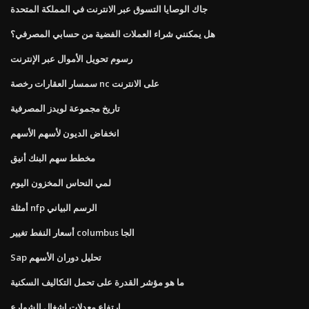
جاك الوصايا التسوق عبر الانترنت في المملكة المتحدة
هل يمكنني شراء العملات الفضية من حسابي المصرفي؟
رسوم تحويل الأموال عبر الإنترنت
سمسار العقارات رخصة nc على الانترنت
تاريخ مجموعة لويدز المصرفية
انخفاض الديون لأسهم الأسهم
مخطط سهم البنك أنيق
لمي النحاس المخزون اليوم
أمثلة nfp الرسم البياني
أسعار النفط تغيير columbus الجا
Sap تحليل دوران الأسهم
ما هو مؤشر القدرة على تحمل التكاليف السكنية
ارتفاع معدلات إشغال الشوارع