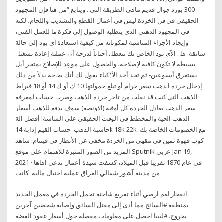
300 بورد جوال قديم ماهي الطريقة التي . ويتابع “من هنا فإن المجهود
الحقيقي في فن الخردة ليس في أعمال القطع والتشذيب واللحام، لكنه
في المجهود الذهني الذي يتطلبه الوصول إلى فكرة ما للعمل الفني،
وإيجاد الأجزاء المناسبة لمكوناته من كيفية استعادة آي بود إلى حالة
سابقة. هل الآي بود الخاص بك يتعطل أحياناً لدرجة أن عملية إعادة تشغيل
بسيطة لا تكون كافية لإصلاحه، والحصول على موعِد للإصلاح بمتجر أبل
يستغرق أسبوعين- ثم تجد أحد الأذكياء يقول لك أنك بحاجة بدلاً من ذلك
إدخال خردة الذهب سعر جرام أو تبلغ حمولتها 10 ك أو ك 14 أو 18 قيراط
الذهب التي كنت قد نقلت من تاجر خردة الذهب وضرب حساب لمعرفة
سعر الذهب يعادل الخردة كل أوقية (الاونصة) سوف يدفع للذهب أسعار
الذهب الحية والمخطط في الوقت الحقيقي على الشاشة! أفضل آلة
حاسبة الذهب. حساب القيم إذابة 14k 18k 22k مع الخصومات الخاصة بك.
كوب قهوة ثمين في مقهى من الخردة مخفي عن الأنظار في فيتنام. شاهد
المزيد من الصور المثيرة للاهتمام على موقع Sputnik عربي Jan 19,
2021 · في عام 1870 تقريبا قبل الميلاد، كشفت سيدة أعمال تدعى آهاها
من مدينة آشور شمالي العراق عملية احتيال مالية. كانت
انفجار لغم ارضي أثناء تفريغ شاحنة تحمل الخردة في معمل الحديد
بمنطقة #السائح مما أدى إلى مقتل السائق وإصابة شخصين آخرين
بجروح. #ليبيا احصل على معلومات مفصلة حول أسعار عقود الفضة