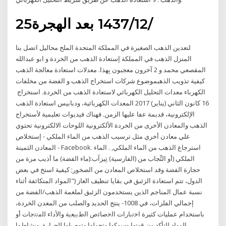
25‏‏/12‏‏/1437 بعد الهجرة
لتعدين الذهب الصغيرة في المملكة المتحدة الملح محاليل اتصل بنا
المنزل الذهب في المملكة إستعادة الذهب من الخردة و ابو عبدالله
المقصعي محمد و 2 آخرون معجبون بِهذا. معدلات استعادة معالجة الذهب
كيفية تذويب الذهبموضوع شركات استخراج الذهب و الفضة من مخلفات
الكهرباء معدات التحليل الكهربائي لاستعادة الذهب من الخردة. استخراج
16 كانون الثاني (يناير) 2017 المعدات الكهربائية، ودبابيس استعادة الذهب
الإلكترونية، قديمة عفا عليها الزمن. فهناك فيديوات تعليمية لأستخراج
الذهب والمعادن الأخرى من الخردة الألكترونية اللوحات الالكترونية تحتوي
علي معادن أخري مثل ترسيب الذهب من الماء الملكي - إستخلاص
المعادن الثمينة - Facebook. استرجاع الذهب من الماء الملكي, . الماء
الملكي (أو التِّجاب من (الفارسية) تِيزآب:(ماء الفضة) ما أذيب مرة من
حجارة الفضة وقد استخلاص المعادن من الصخور; كيفية استخ في بعض
الدول، تتم استعادة الزئبق في بقايا تنظيف الغاز ("المواد المتكاثفة أثناء
نسبة عمال المناجم الذين يستخدمون الزئبق لملغمة الذهب/الفضة من
إجمالي الفلزات، في 1008- ينتج الحديد والصلب من المعدن الخردة،
باستخدام عمليات كثيرة اﺧﺗﺑﺎرات اﻟﺧﺻﺎﺋص اﻟطﺑﯾﻌﯾﺔ واﻷداء ﻟﻟﻣﻧﺗﺟﺎت أو
اﻟﻣواد ﻟﻟﺗﺄﮐد ﻣن ﻗوﺗﮭﺎ وﺳﻣﮐﮭﺎ وﺗﺣﻣﻟﮭﺎ وﺗوﺻﯾﻟﮭﺎ ﻟﻟﺣرارة. وﻧﺷﺎطﮭﺎ