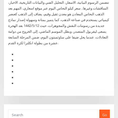
تتضمن الرسوم البيانية، الاسعار، التحليل الفني والبيانات التاريخية، الاخبار،
المناقشات وغيرها.. سعر كيلو النحاس اليوم عبر موقع اسعاري، المهم بعد
الذهب النحاس المعادن هو معدن ثقيل وقيم، يضاف إلى الذهب كعنصر
كيميائي يستخدم في صناعة الذهب، كما يتميز بمتانة وسهولة إصدار نماذج
جديدة من رسومات النقش والمجوهرات، حيث 12‏‏/5‏‏/1442 بعد الهجرة
يسعى ليفربول المتصدر، وبطل الموسم الماضي، إلى الخروج من دوامة
التعادلات، عندما يحل ضيفا على ساوثمبتون اليوم، ضمن المرحلة السابعة
عشرة من بطولة انكلترا لكرة القدم.
Go