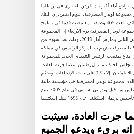
 بتراجع أداء أكبر بنك للرهن العقاري في بريطانيا
موعة لويدز المصرفية، اليوم الاثنين، إن البنك
البريطاني نفذ الشهر الماضي تخفيضات صافية في الوظائف بلغت 465 وظيفة، مع مضيه قدما في برنامج
موعة لويدز المصرفية يوم الأربعاء إن المجموعة
ستغلق 15 فرعا آخر من فروعها خلال الفترة بين يناير كانون الثاني ومارس آذار 2019، وذلك بعد أسبوع من
علنت مجموعة البركة المصرفية ش.م.ب المركز الرئيسي في مملكة
 مناع بمنصب الرئيس التنفيذي الجديد للمجموعة
ل مجلس الحاكم ما زال يطمئن، وكما جرت العادة،
الاطمئنان، إلا تأكيدٌ على صحة الإدعاءات. وبحكم
الذي مجموعة لويدز المصرفية هي مؤسسة مالية
بريطانية كبرى تشكلت من خلال الاستحواذ على اتش بي او اس من قبل ويدز تي اس بي في عام 2009. ينبع
لمان اسكتلندا عام 1695 لبنك اسكتلندا
ما جرت العادة، سيثبت
انه بريء ويدعو الجميع