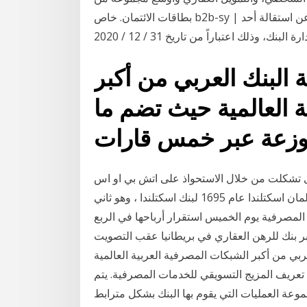
بطاقات الائتمان. خاص b2b-sy | فاطمة عمراني. أفصحت مجموعة البركة المصرفية عن استقالة أحد
 البنك العربي من أكبر
 العالمية حيث تضم ما
 تشكلت من خلال الاستحواذ على اتش بي او اس
من قبل في عام 2009. ينبع تاريخ المجموعة من تأسيس برلمان اسكتلندا عام 1695 لبنك اسكتلندا ، وهو ثاني
المصرفية يوم الخميس استقرار أرباحها في الربع
كبر بنك للرهن العقاري في بريطانيا عقب التصويت
عربي من أكبر الشبكات المصرفية العربية العالمية
 خمس قارات. تعريف المزيج التسويقي للخدمات المصرفية. يتم
عة العمليات التي يقوم بها البنك بشكل مترابط