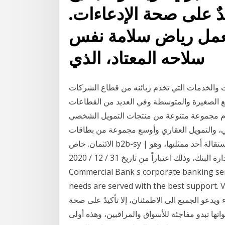
يدٌ على صحة الإدعاءات.
عمل رياض سلامة نفس
سلاحه المعتاد، الذي
والخدمات التي تخدم زبائنه من قطاع الشركات
 الصغيرة والمتوسطة وفي العديد من القطاعات
قدم مجموعة متنوعة من منتجات التمويل الشخصي
، والتمويل العقاري وأوسع مجموعة من بطاقات
الائتمان. خاص b2b-sy | فاطمة عمراني. أفصحت مجموعة البركة المصرفية عن استقالة أحد ممثليها، وهو
السيد فيصل عقيل البستكي من مجلس إدارة البنك، وذلك اعتباراً من تاريخ 31 / 12 / 2020. With
Commercial Bank s corporate banking ser
needs are served with the best ! الحاكم ما زال يطمئن، وكما
يدعو الجميع الى الاطمئنان، إلا تأكيدٌ على صحة
ها تبدو مفاجئة للأسواق والمراقبين، وهذه أولى