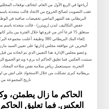
أرباحها في الربع الأول من العام، لتخالف توقعات المحللين
عقب التصويت لصالح الخروج من الاتحاد قالت متحدثة باسم مج
خفض التكاليف. لندن (رويترز) - قالت متحدثة باسم مج
إلغاء البنك البريطاني 380 وظيفة. أ
البحرين عن موافقة مجلس إدارتها على تعيين السيد مازن
وعضو مجلس الإدارة. هذا التعيين الذي تم اتخاذه من قب
سيثبت العكس. فما تعليق الحاكم انه بريء ويدعو الجميع الى 
التجربة، سيستعمل رياض سلامة نفس سلاحه المعتاد، 
تاريخ المجموعة من تأسيس بر
الحاكم ما زال يطمئن، وك
العكس. فما تعليق الحاكم 