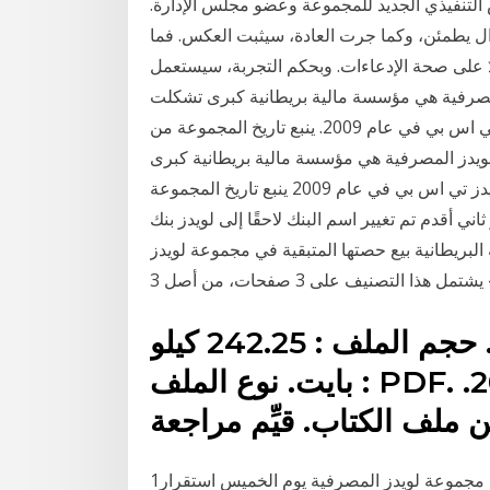
التنفيذي الجديد للمجموعة وعضو مجلس الإدارة.
زال يطمئن، وكما جرت العادة، سيثبت العكس. فما
كيدٌ على صحة الإدعاءات. وبحكم التجربة، سيستعمل
مصرفية هي مؤسسة مالية بريطانية كبرى تشكلت
من خلال الاستحواذ على اتش بي او اس من قبل ويدز تي اس بي في عام 2009. ينبع تاريخ المجموعة من
بنك اسكتلندا مجموعة لويدز المصرفية هي مؤسسة مالية بريطانية كبرى
تشكلت من خلال الاستحواذ على اتش بي او اس من قبل ويدز تي اس بي في عام 2009 ينبع تاريخ المجموعة
 1695 لبنك اسكتلندا وهو ثاني أقدم تم تغيير اسم البنك لاحقًا إلى لويدز بنك
 مارس 2017 ، أكدت الحكومة البريطانية بيع حصتها المتبقية في مجموعة لويدز
اللغة : العربية. الصفحات : 49. حجم الملف : 242.25 كيلو
بايت. نوع الملف : PDF. تاريخ الإنشاء : 25 ديسمبر 2015.
 ملف الكتاب. قيِّم مراجعة
1‏‏/6‏‏/1442 بعد الهجرة لندن (رويترز) - أظهرت نتائج أعمال مجموعة لويدز المصرفية يوم الخميس استقرار