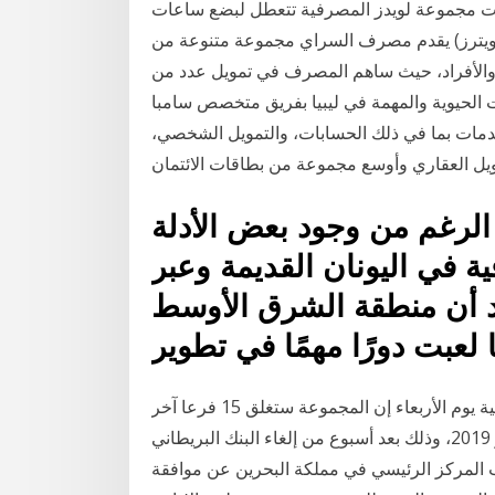
دمات مجموعة لويدز المصرفية تتعطل لبضع ساعات
لمشهد الخليجي - رويترز) يقدم مصرف السراي مجموعة متنوعة من
 والأفراد، حيث ساهم المصرف في تمويل عدد من
 الحيوية والمهمة في ليبيا بفريق متخصص سامبا
مات بما في ذلك الحسابات، والتمويل الشخصي،
الرغم من وجود بعض الأدلة
 في اليونان القديمة وعبر
قد أن منطقة الشرق الأوسط
 لعبت دورًا مهمًا في تطوير
لندن (رويترز) - قالت متحدثة باسم مجموعة لويدز المصرفية يوم الأربعاء إن المجموعة ستغلق 15 فرعا آخر
من فروعها خلال الفترة بين يناير كانون الثاني ومارس آذار 2019، وذلك بعد أسبوع من إلغاء البنك البريطاني
ب المركز الرئيسي في مملكة البحرين عن موافقة