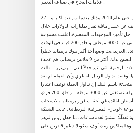
علامات النجاح في صناعة التغيير..
مجموعة لويدز المصرفية تعلن الغاء 15 الف وظيفة اخرى حتى عام 2014 وذلك بعدما سرحت اكثر من 27
المصرفية تكشف عن خسار هائلة تقدر بمليارات الدولارات خلال
ة من اجل تأمين الموجودات المعسرة. أعلنت مجموعة
"لويدز" المصرفية البريطانية، اليوم الخميس، أنها ستستغنى عن 3000 موظف وتغلق 200 فرع فى الوقت
. العربية.نت وضع أحد أكبر بنوك بريطانيا حظراً
على شراء "بيتكوين" أو أي من العملات الرقمية المشفرة، ليصبح بذلك أكثر من 9 ملايين بريطاني هم عملاء
ات الرقمية التي تثير جدلاً لندن – رويترز :- قالت
ا أوقفت تداول الريال القطري وأن العملة لم تعد
متحدثة باسم البنك إن تداول العملة توقف اعتبارا
أعلنت مجموعة «لويدز» المصرفية البريطانية، الخميس، أنها ستستغني عن 3000 موظف، وتغلق 200 فرع،
ار الفائدة في أعقاب قرار بريطانيا بالانسحاب
عة «لويدز» المصرفية البريطانية. عانت الشبكة
ة تعطّلًا استمرّ لعدة ساعات، ما جعل زبائن لويدز
وهاليفاكس وبنك أوف سكوتلاند غير قادرين على