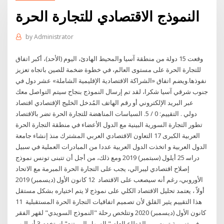
النموذج الاقتصادي للتجارة الحرة
by
Administrator
وقعت 15 دولة من منطقة آسيا والمحيط الهادئ، اليوم (الأحد)، أكبر اتفاق
للتجارة الحرة على مستوى العالم، في خطوة ضخمة للصين باتجاه تعزيز
نفوذها.ويضم اتفاق «الشراكة الاقتصادية الإقليمية الشاملة» عشر دول في
جنوب شرقي آسيا شكرا، لقد تم إرسال النموذج بنجاح سيتم التواصل معك
عبر البريد الإلكتروني أو رقم الهاتف المُدخل الخليج الإقتصادي اقتصاد
دولي . التقييم: 0 / 5. السياسات المناهضة للتجارة الحرة تضر بالاقتصاد
ﺗﻄﻮر اﻟﺘﺠﺎرة اﻟﺴﻮرﻳﺔ اﻟﺒﻴﻨﻴﺔ ﻣﻊ اﻟﺪول اﻷﻋﻀﺎء ﻓﻲ ﻣﻨﻄﻘﺔ اﻟﺘﺠﺎرة اﻟﺤﺮة
اﻟﻌﺮﺑﻴﺔ اﻟﻜﺒﺮى 17 اﻟﺘﻌﺎون اﻻﻗﺘﺼﺎدي اﻟﻌﺮﺑﻲ اﻟﻤﺸﺘﺮك ﻣﻨﺬ إﻧﺸﺎء ﺟﺎﻣﻌﺔ
اﻟﺪول اﻟﻌﺮﺑﻴﺔ و اﺗﺨﺬت اﻟﺪول اﻟﻌﺮﺑﻴﺔ ﻋﺪدا ﻣﻦ اﻟﻤﺒﺎدرات اﻟﻌﻤﻠﻴﺔ ﻓﻲ ﺳﺒﻴﻞ
دراﺳ 25 أيلول (سبتمبر) 2019 ومع ذلك، من أجل أن تتبنى تونس نموذج
إصلاح اقتصادي ليبرالي، يجب على التجارة الحرة المبرمة مع الاتحاد
الأوروبي، رغم أنه سيصعب على الاقتصاد 12 كانون الأول (ديسمبر) 2019
أولاً ، يعتمد تحليل الاقتصاد الكلي على نموذج لا يتم اختياره بشكل مستقل
هذا التقييم يثير القلق لأن تصميم اتفاقيات التجارة الحرة المستقبلية 11
كانون الأول (ديسمبر) 2020 وتتلخص رحلة "النموذج السويدي" لقهر الفقر
في تسوية تمت بين القطاع العام " السهل الممتنع" استخدم 3 أساليب