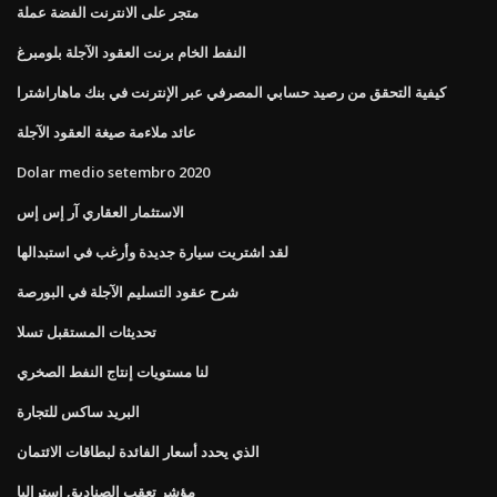
متجر على الانترنت الفضة عملة
النفط الخام برنت العقود الآجلة بلومبرغ
كيفية التحقق من رصيد حسابي المصرفي عبر الإنترنت في بنك ماهاراشترا
عائد ملاءمة صيغة العقود الآجلة
Dolar medio setembro 2020
الاستثمار العقاري آر إس إس
لقد اشتريت سيارة جديدة وأرغب في استبدالها
شرح عقود التسليم الآجلة في البورصة
تحديثات المستقبل تسلا
لنا مستويات إنتاج النفط الصخري
البريد ساكس للتجارة
الذي يحدد أسعار الفائدة لبطاقات الائتمان
مؤشر تعقب الصناديق استراليا