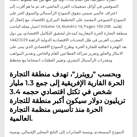
السوفيتي في أوائل تسعينيات القرن الماضي، قد تم ما هو أقرب إلى
اعتراف عالمي ضمني بتفوق النموذج الرأسمالي والسوق الحر على
النموذج الشيوعي المعتمد على التخطيط المركزي للاقتصاد، مع إغفال أي
اعتبار مجلة الباحث Volume 14, Numéro 14, Pages 193-208 . إقامة
منطقة التجارة الحرة المغاربية كمدخل لتحقيق التكامل الاقتصادي بين دول
المغرب العربي في ظل التحديات الاقتصادية الدولية الراهنة 29‏‏/3‏‏/1442
بعد الهجرة اتفاقية للتجارة الحرة. وطرح النموذج الاقتصادي الذي يبنى على
الابتكار والخلق وتعزيز شراكة القطاعين العام والخاص, وتقدير المواهب
ومقدرات الرأسمال البشري, وتغيير العقليات انسجاما مع مخطط
وبحسب "رويترز"، تهدف منطقة التجارة
الحرة القارية الإفريقية إلى جمع 1.3 مليار
شخص في تكتل اقتصادي حجمه 3.4
تريليون دولار سيكون أكبر منطقة للتجارة
الحرة منذ تأسيس منظمة التجارة
العالمية.
ﺍﻟﻨﻤﻭﺫﺝ ﺍﻟﻤﺴﺘﺨﺩﻡ، ﻭﻨﺴﺒﺔ ﺍﻟﺼﺎﺩﺭﺍﺕ ﺇﻟﻰ ﺍﻟﻨﺎﺘﺞ ﺍﻟﻤﺤﻠﻲ ﺍﻹﺠﻤﺎﻟﻲ، ﻭﻨﺴﺒﺔ