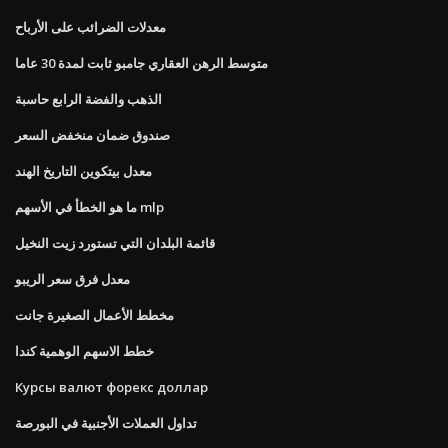
معدلات الضرائب على الأرباح
متوسط ​​الرهن العقاري جامبو ثابت لمدة 30 عاما
الذهب والفضة الرابع حاسبة
صندوق ضمان منخفض السعر
معدل بيتكوين التاريخ الهند
ما هو الخطأ في الأسهم mlp
قائمة البلدان التي تستورد زيت النخيل
معدل فرق سعر الريبو
مخطط الأعمال الصغيرة جانت
خطط الاسهم الوهمية كندا
Курсы валют форекс доллар
تداول العملات الأجنبية في البورصة