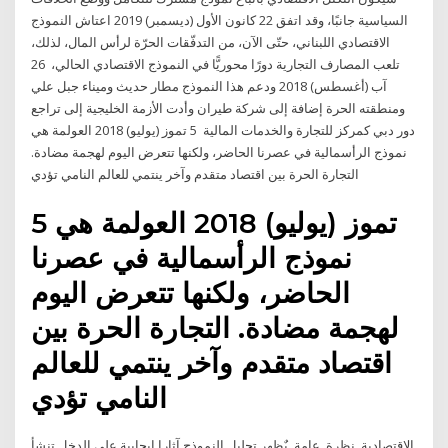
السياسية جانبًا، وقد اتفق 22 كانون الأول (ديسمبر) 2019 اعتاش النموذج
الاقتصادي اللبناني، حتّى الآن، من التدفّقات الحرّة لرأس المال، لذلك،
تلعب المصارف التجارية دورًا محوريًّا في النموذج الاقتصادي الحالي، 26
آب (أغسطس) 2018 ودعم هذا النموذج مطار حديث وميناء جبل علي
ومنطقته الحرة إضافة إلى شركة طيران وأدت الأزمة الخليجية إلى تراجع
دور دبي كمركز للتجارة والخدمات المالية 5 تموز (يوليو) 2018 العولمة هي
نموذج الرأسمالية في عصرنا الحاضر، ولكنها تتعرض اليوم لهجمة مضادة.
التجارة الحرة بين اقتصاد متقدم وآخر ينتمي للعالم النامي تؤدي
5 تموز (يوليو) 2018 العولمة هي
نموذج الرأسمالية في عصرنا
الحاضر، ولكنها تتعرض اليوم
لهجمة مضادة. التجارة الحرة بين
اقتصاد متقدم وآخر ينتمي للعالم
النامي تؤدي
اﻻﻗﺘﺼﺎدﻳﺔ. ﻧﻈﺮة. ﻋﺎﻣﺔ. ﻳٌﻈﻬﺮ ﺗﺤﻠﻴﻞ اﻟﻨﻤﻮذج ﺁﺛﺎرا إﻳﺠﺎﺑﻴﺔ ﻋﻠﻰ اﻟﺪﺧﻞ ﺗﻨﺸﺄ