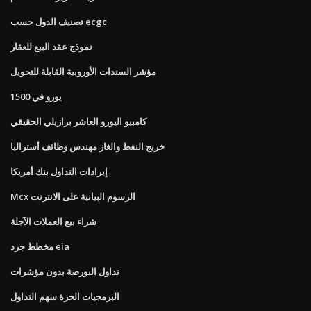
تصنيف الدول حسب ecgc
نموذج عقد البيع للعقار
مؤشر السندات الأوروبية القابلة للتحويل
1500 يورو في
كامبيو اليورو العاشر برازيلي الحقيقي
خريج النفط والغاز مهندس وظائف أستراليا
إيرادات التداول بنك أمريكا
Mcx الرسوم البيانية على الانترنت
شراء بيع العملات الآجلة
مخطط جرد eia
تداول البورصة بدون مؤشرات
البرمجيات الحرة سهم التداول