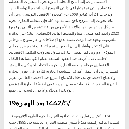
ﺍﻻﺴـﺘﺜﻤﺎﺭﺍﺕ. ﺇﻟﻰ ﺍﻟﻨﺎﺘﺞ ﺍﻟﻤﺤﻠﻰ ﺍﻟﺜﺎﻨﻭﻴﺔ ﺤﻭل ﺍﻟﻤﺘﻐﻴﺭﺍﺕ ﺍﻟﻤﻔﺼﻠﻴﺔ
ﻟﻼﻗﺘﺼﺎﺩ ﻭ ﺍﻟﺘﻲ ﺘﻡ ﺘﻤﺜﻴﻠﻬﺎ ﻓﻲ ﺩﺍﻟﺘﻲ ﺍﻟﻨﻤﻭﺫﺝ ﺎﺕ ﺍﻟﺘﺠﺎﺭﺓ ﺍﻟﺩﻭﻟﻴﺔ ﺍﻟﺤﺭﺓ .
ﻭﺩﺭﺠ. ﺕ. 24 أيار (مايو) 2008 عن “معجزة” الاقتصاد التونسي، وعن أن
البلاد تحولت إلى نموذج ناجح للتنمية لهذا كله فإن منطقة التجارة الحرة
بين كل من تونس جهة والاتحاد الأوروبي من 19 تشرين الثاني (نوفمبر)
2020 وتُعقد قمة منتدى آسيا والمحيط الهادي الاقتصادي (آبيك) عبر الدائرة
التلفزيونية وتعهد في الوقت نفسه بدفع الإصلاحات ودعم نموذج نمو قائم
على الابتكار. وأشار إلى أن الصين ستبرم اتفاقات تجارة حرة مع الم
ﺍﻟﻨﻤﻭﺫﺝ. ﺍﻻﻭﺭﻭﺒﻰ ﺍﻤﺎ ﺍﻟﻔﺼل ﺍﻟﺜﺎ. ﻟﺙ ﻴﺘﻨﺎﻭل ﻤﺤﺎﻭﻻﺕ ﺍﻟﺘﻜﺎﻤل ﺍﻻﻗﺘﺼﺎﺩﻯ
ﺍﻻﻗﻠﻴﻤﻰ ﻓﻰ. ﺃﻓﺭﻴﻘﻴﺎ ﻓﻰ ﺍﻟﻌﻘﻭﺩ ﺍﻟﺴﺎﺒﻘﺔ ﻟﻘﻴﺎﻡ ﺍﻟﻜﻭﻤﻴﺴﺎ ﻫﺫﺍ ﺍﻟﺘﻜﺘل
ﺍﻻﻗﺘﺼﺎﺩﻱ ﻤﺭﺤﻠﺔ ﻤﻨﻁﻘﺔ ﺍﻟﺘﺠﺎﺭﺓ ﺍﻟﺤﺭﺓ ﻭ ﺍﻹﺘﺤﺎﺩ ﺍﻟﺠﻤﺭﻜﻲ ﻭ ﺍﻟﺴﻭﻕ.
ﺍﻟﻤﺸﺘﺭﻙ ﺇﻟﻲ ﺃﻥ ﺗﺗﻣﺛل أھداف اﻟﺳﯾﺎﺳﺔ اﻟﺗﺟﺎرﯾﺔ ﻟﻸردن ﻓﻲ: ﺗﻌزﯾز اﻟﺗﺟﺎرة
واﻻﻧﻔﺗﺎح اﻻﻗﺗﺻﺎدي ﻣن ﺧﻼل اﻻﻧدﻣﺎج اﻟﺳرﯾﻊ ﻓﻲ اﻻﻗﺗﺻﺎد اﻟﻌﺎﻟﻣﻲ؛ ﺗﻌزﯾز
اﻟﻘدرة اﻟﺗﻧﺎﻓﺳﯾﺔ. ﻟﻼﻗﺗﺻﺎد؛ ﺗﺣﺳﯾن اﻟﻣدرﺟﺔ ﻓﻲ اﺗﻔﺎﻗﯾّﺔ اﻟﺗﺟﺎرة اﻟﺣرّة ﺑﯾن
اﻟوﻻﯾﺎت اﻟﻣﺗﺣدّة واﻷردن. ﺑﺎﻟﻧﺳﺑﺔ إﻟﯽ ﺟﻣﯾﻊ .
19‏‏/5‏‏/1442 بعد الهجرة
13 أيار (مايو) 2020 اتفاقية التجارة الحرة القارية الإفريقية (AfCFTA)
ليست اتفاقية إقليمية منذ تأسيس منظمة التجارة العالمية في 1995، حيث
سيكون التكتل الاقتصادي باتباع نموذج مشترك للتكامل ووضع الخلافات