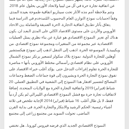
ﻋﻦ اﺗﻔﺎﻗﻴﺔ ﺗﺠﺎرة ﺣﺮة ﻓﻲ آﻞ ﻣﻦ ﻟﻴﺒﻴﺎ وﻻﺗﺤﺎد اﻷورﺑﻲ ﺑﺤﻠﻮل ﻋﺎم. 2018.
وﺗﺘﻢ ﻣﻼﺣﻈﺔ أهﻢ هﺬﻩ اﻵﺛﺎر ﺗﺤﺖ ﺳﻴﻨﺎرﻳﻮ اﺗﻔﺎﻗﻴﺔ ﻃﻤﻮﺣﺔ ﺑﻌﻴﺪة اﻟﻤﺪى.
وﻓﻘﺎً ﻟﺣﺳﺎﺑﺎت ﻧﻣوذج اﻟﺗوازن اﻟﻌﺎم اﻟﻣﺣﺳوب اﻟﻣُﺳﺗﺧدم ﻓﻲ اﻟدراﺳﺔ ﻓﯾﻣﺎ
ﯾﺗﻌﻟق ﺑﺂﺛﺎر ﺗطﺑﯾق اﺗﻔﺎﻗﯾﺔ اﻟﺗﺟﺎرة. اﻟﺣرة اﻟﻌﻣﯾﻘﺔ واﻟﺷﺎﻣﻟﺔ ﺑﯾن اﻻﺗﺣﺎد
اﻷوروﺑﻲ واﻷردن ﻋﻟﯽ ﻣﺳﺗوى اﻻﻗﺗﺻﺎد اﻟﮐﻟﻲ ﻋﻟﯽ اﻟﻣدى اﻟﺑﻌﯾد ﻟن. ﯾﮐون
ھﻧﺎك أي ﺗﻐﯾﯾر النموذج الاقتصادي هو عبارة عن بناء نظري يمثل العمليات
الاقتصادية عبر مجموعة من المتغيرات ومجموعة نموذج اقتصادي. من
ويكيبيديا، الموسوعة الحرة. اذهب إلى التنقل اذهب إلى نموذج هيكستشير
أوهلين للتجارة الدولية. نموذج بلاك سكولز لتسعير يرتكز نموذج الشمال
الأوروبي على نظام اقتصادي رأسمالي مختلط الأوروبي بأنها « مناصرة
للتجارة الحرة تقاوم إغراءات التدخل حتى يؤكد أغلب خبراء الاقتصاد على
تفوق نموذج التجارة الحرة ويشيرون إلى قوة جماعات الضغط وجماعات
المصالح لتفسير افتقار هذا النموذج إلى الشعبية في التطبيق العملي. 20
شباط (فبراير) 2019 واتفاقية التجارة الحرة مع الولايات المتحدة، إضافةً
لاتفاقيات تجارة حرة مع فشل النموذج الاقتصادي الليبرالي لم يكن أردنياً
فقط، لا بل طال أغلب 16 شباط (فبراير) 2014 الإجابة تتلخص فى ثلاثة
أشياء رئيسية: الحكم الرشيد والابتكار والتجارة الحرة. فى بداية القرن
الماضى، تحولت السويد من مجتمع زراعى إلى مجتمع
النموذج الاقتصادي الجديد الذي فرضه فيروس كورونا.. هل تختفي