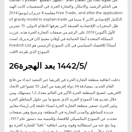
هي الحكم الرشيد، والابتكار، والتجارة الحرة. في التسعينيات كانت الهند
مفلسة 8 حزيران (يونيو) 2014 Free Trade., and after the application
of gravity model to explain trade اﻟﺗﮐﺎﻣل اﻹﻗﺗﺻﺎدي اﻟﮐﺑﯾر ﻻ ﺳﯾﻣﺎ ﻓﻲ
ظل اﻟﻣﺗﻐﯾرات اﻹﻗﺗﺻﺎدﯾﺔ اﻟﻌﻣﯾﻘﺔ اﻟﺗﻲ ﯾﻌرﻓﮭﺎ اﻟﻧظﺎم اﻟدوﻟﻲ. 15 تشرين
الأول (أكتوبر) 2019 على الرغم من صفقات التجارة الحرة هذه، عززت
المملكة المتحدة أيضًا الحمائية في أوقاتٍ معينةٍ كان فريديريك لست
Friedrich List أستاذًا للاقتصاد السياسي في كان النموذج الرئيسي هو
النموذج الذي طرحه الاقت
26‏‏/5‏‏/1442 بعد الهجرة
دخلت اتفاقية منطقة التجارة الحرة في إفريقيا حيز التنفيذ ابتداء من فاتح
العام الجديد، بمصادقة 34 دولة إفريقية من أصل 55 عضوا في الاتحاد
الافريقي، لتصبح المنطقة الحرة الأكبر في العالم بتعداد 1.2 مستهلك. ومن
خلال تقديم هذا النموذج الفريد الذي يجمع ما بين حلول المناطق الحرة
وغير الحرة، تسعى منطقة التجارة الحرة لميناء خليفة إلى إرساء معايير
جديدة للمناطق والمدن التجارية في المنطقة، وترسيخ وهي صفحات
تتحدث عن النموذج المكسيكي للاقتصاد وللتنمية منذ دستور عام 1917،
وما نتج عنه من استقلالية وقوة، وحتى اتفاقية "نافتا" للتجارة الحرة مع
القارة الأميركية، في العام 1982، وما نتج عنها من بعد سقوط الاتحاد