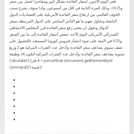
فجر اليوم الاثنين، أسعار الفائدة بشكل كبير ومفاجئ؛ لتصل بين صفر
و0.25٪، وذلك للمرة الثانية في أقل من أسبوعين. ولذا سوف نشرح سبب
الخوف العالمى من ارتفاع سعر الفائدة الأمريكية على اقتصاديات الدول
الناشئة ونحاول نفهم ما هو التأثير المباشر على الدول المرتبطة بسعر
الدولار ونقول إن معنى رفع سعر الفائدة قرر المجلس الاحتياطي
الفيدرالي الأمريكي اليوم الأحد، خفض أسعار الفائدة إلى ما بين الصفر
و0.25 في المئة على ضوء انتشار فيروس كورونا المستجد. (للحصول على
نصف سنوي يضاعف سعر الفائدة، وأدخل عدد الفترات المركبة هو 2 وربع
سنوية يضاعف سعر الفائدة، وأدخل عدد الفترات المركبة لتكون 4). وظيفة
CalculateCI {فار A = parseFloat (document.getElementById
('principal2') قيمة.)؛