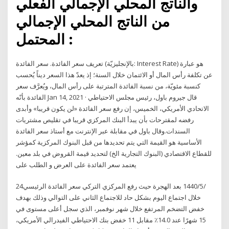
والناتج المحلي الإجمالي الفعلي
من الناتج المحلي الإجمالي
المحتمل :
تعريف سعر الفائدة. سعر الفائدة (بالإنجليزيّة: Interest Rate) هو عبارة
عن تكلفة رأس المال أو الائتمان خلال السنة؛ إذ يعدّ هذا السعر ديناً يُحسب
كنسبة مئويّة، من نسبة الفائدة المترتبة على رأس المال، ويُعرَّف سعر
الفائدة بأنّه Jan 14, 2021 · قال جيروم باول، رئيس مجلس الاحتياطي
الاتحادي الأمريكي، الخميس، إن رفع سعر الفائدة «لن يكون قريبا» وأبدى
رفضه لمقترحات بأن يبدأ البنك المركزي قريبا في تقليص مشتريات
السندات.وقال باول في مقابلة عبر الإنترنت مع أستاذ سعر الفائدة
الأساسية هو القيمة التي يتم تحديدها من قبل البنوك المركزية كمؤشر
للقطاع الاقتصادي (البنوك التجارية الخ) لتحديد قيمة القروض في بلد معين.
يعتمد سعر الفائدة على العرض و الطلب على
24‏‏/5‏‏/1440 بعد الهجرة حيث رفع المركزي التركي سعر الفائدة الرئيسي
خلال اجتماع اليوم بشكل حاد للاجتماع الثاني على التوالي وذلك بهدف
خفض التضخم المرتفع خلال شهر نوفمبر، الذي سجل أعلى مستوى في
15 شهرًا عند 14.0٪ مقابل 11 خفض بنك الاحتياطي الفيدرالي الأمريكي،