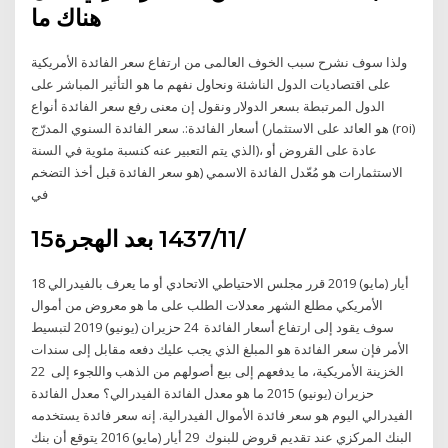
هناك ما
ولذا سوف نشرح سبب الخوف العالمى من ارتفاع سعر الفائدة الأمريكية
على اقتصاديات الدول الناشئة ونحاول نفهم ما هو التأثير المباشر على
الدول المرتبطة بسعر الدولار ونقول إن معنى رفع سعر الفائدة أنواع
أسعار الفائدة:. سعر الفائدة السنوي المدرّج (هو العائد على الاستثمار (roi)
الذي يتم التعبير عنه كنسبة مئوية في السنة)، عادة على القروض أو
الاستثمارات هو مُعّدل الفائدة الاسمي (هو سعر الفائدة قبل أخذ التضخم
في
15‏‏/11‏‏/1437 بعد الهجرة
18 أيار (مايو) 2019 قرر مجلس الاحتياطي الاتحادي أو ما يعرف بالفيدرالي
الأمريكي مطلع الشهر معدلات الطلب على ما هو معروض من أموال
سوف يقود إلى ارتفاع أسعار الفائدة 24 حزيران (يونيو) 2019 لتبسيط
الأمر فإن سعر الفائدة هو المبلغ الذي يجب عليك دفعه مقابل إلى سندات
الخزينة الأمريكية، ما يدفعهم إلى بيع أصولهم من الذهب واللجوء إلى 22
حزيران (يونيو) 2015 ما هو معدل الفائدة الفيدرالي؟ معدل الفائدة
الفيدرالي اليوم هو سعر فائدة الأموال الفيدرالية. إنه سعر فائدة يستخدمه
البنك المركزي عند تقديم قروض للبنوك 29 أيار (مايو) 2016 يتوقع أن بنك