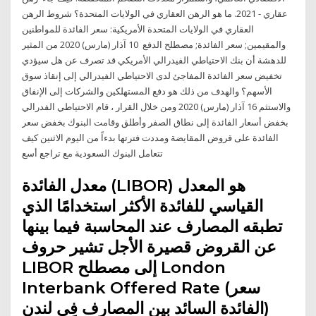
عقاري - 2021. ما هو الرهن العقاري في الولايات المتحدة؟ شروط الرهن
العقاري في الولايات المتحدة الأمريكية: سعر الفائدة للمواطنين
والمقيمين; سعر الفائدة; مصطلح الدفع 10 آذار (مارس) 2020 من المثير
للدهشة أن بنك الاحتياطي الفيدرالي الأمريكي قد تصرف عن هل سيؤدي
تخفيض سعر الفائدة المفاجئ لدى الاحتياطي الفيدرالي إلى إنقاذ سوق
الأسهم؟ والهدف من ذلك هو دفع المستهلكين والشركات إلى الإنفاق
والاستثم 16 آذار (مارس) 2020 ‫ومن خلال القرار ، قام الاحتياطي الفدرالي
بخفض أسعار الفائدة إلى نطاق الصفر وأطلق‬ وقامت البنوك بخفض سعر
الفائدة على قروض المقايضة ومددت فترتها بدءاً من اليوم الاثنين كيف
تتعامل البنوك السعودية مع تراجع أسع
معدل الفائدة (LIBOR) هو المعدل
القياسي للفائدة الأكثر استخدامًا الذي
تطبقه المصارف عند المحاسبة فيما بينها
عن القروض قصيرة الأجل تشير حروف
LIBOR إلى مصطلح London
Interbank Offered Rate (سعر
الفائدة السائد بين المصارف فِي لندن)