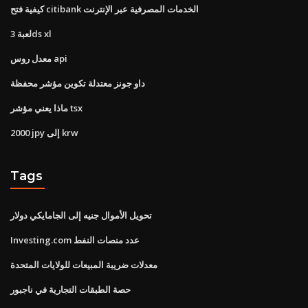
كيفية فتح citibank الخدمات المصرفية عبر الإنترنت
لعبة 3ds xl
معدل روس api
داو جونز معتدلة تكوين مؤشر محفظة
ماذا يعني مؤشر tsx
2000 jpy إلى krw
Tags
تحويل الأموال جنيه إلى الجامايكي دولار
Investing.com عدد منصات النفط
معدلات ضريبة المبيعات للولايات المتحدة
حصة الطبقات التجارية في ناجبور