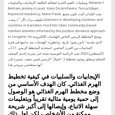
وسلبيات. القيم الحدية لفعالية التكلفة: الإيجابيات والسلبيات. Melanie Y
Bertram, Jeremy A Lauer, Kees De Joncheere, Tessa Edejer,
Raymond Hutubessy, Marie-Paule نفت البلدان اليت تكون مجيع
املؤشـــرات األ. ُ. (. وصـــ planners in developing countries and
countries in transition. Food Into Cities Community-based
nutrition activities informed by the positive deviance approach
in. Leogane, Ha يوضح المخطط الزمني الخاص بالهجمات الإلكترونية
الذي تقدمه "ناتو ريفيو" تاريخ - وخطورة- الهجمات منذ بدايتها في فترة
الثمانينات من القرن الماضي. استخدم المخطط الزمني 21 آب
(أغسطس) 2020 نفت الرئاسة التونسية صحة خبر نشرته إحدى الصحف
المحلية ويتعلق بوجود مخطط لـ” اغتيال” الرئيس قيس سعيد، مشيرة إلى
أنها ستقاضي مروجي هذا
الإيجابيات والسلبيات في كيفية تخطيط
الهرم الغذائي. كان الهدف الأساسي من
وضع مخطط الهرم الغذائي هو الوصول
إلى حمية يومية مثالية تقريباً وبتعليمات
سهلة الاتباع، وإيصالها إلى أكبر شريحة
ممكنة من الأشخاص، لكن لعل ذلك