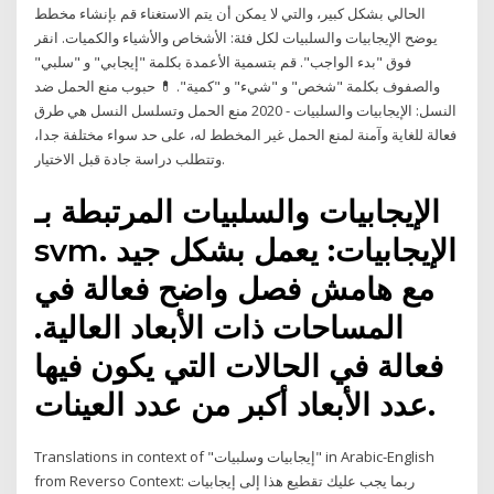
الحالي بشكل كبير، والتي لا يمكن أن يتم الاستغناء قم بإنشاء مخطط
يوضح الإيجابيات والسلبيات لكل فئة: الأشخاص والأشياء والكميات. انقر
فوق "بدء الواجب". قم بتسمية الأعمدة بكلمة "إيجابي" و "سلبي"
والصفوف بكلمة "شخص" و "شيء" و "كمية". 💊 حبوب منع الحمل ضد
النسل: الإيجابيات والسلبيات - 2020 منع الحمل وتسلسل النسل هي طرق
فعالة للغاية وآمنة لمنع الحمل غير المخطط له، على حد سواء مختلفة جدا،
وتتطلب دراسة جادة قبل الاختيار.
الإيجابيات والسلبيات المرتبطة بـ
svm. الإيجابيات: يعمل بشكل جيد
مع هامش فصل واضح فعالة في
المساحات ذات الأبعاد العالية.
فعالة في الحالات التي يكون فيها
عدد الأبعاد أكبر من عدد العينات.
Translations in context of "إيجابيات وسلبيات" in Arabic-English
from Reverso Context: ربما يجب عليك تقطيع هذا إلى إيجابيات