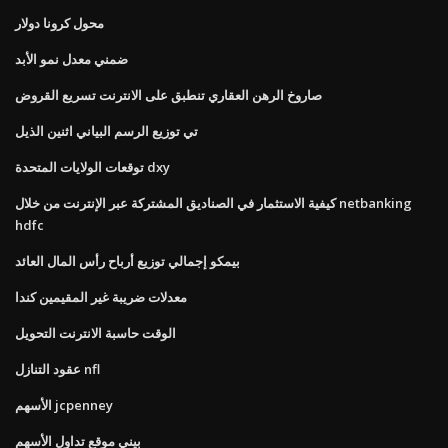
محول كرونا دولار
ضمني معدل نمو الأبد
صاروخ الرهن العقاري تنطبق على الانترنت تسريع القروض
تي توزيع الرسم البياني اثنين الذيل
توقعات الولايات المتحدة dxy
كيفية الاستثمار في الصناديق المشتركة عبر الإنترنت من خلال netbanking
hdfc
بيمكو إجمالي توزيع أرباح رأس المال العائد
معدلات ضريبة غير المقيمين كندا
الوقت حاسبة الانترنت التحويل
عقود التنازل nfl
الأسهم jcpenney
بيني موقع تداول الأسهم