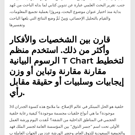
جنب. تقرير البحث العلمي عبارة عن تدوين كتابي لما بذله الباحث من جُهد
بداية منذ اختيار عنوان موضوع البحث، ومرورًا بعملية تجميع المعلومات،
والقيام بالتحليل الإحصائي، وَمِنْ ثَمَّ وضع النتائج التي بلغها الباحث
وتفسيرها
قارن بين الشخصيات والأفكار
وأكثر من ذلك. استخدم منظم
الرسوم البيانية T Chart لتخطيط
مقارنة مقارنة وتباين أو وزن
إيجابيات وسلبيات أو حقيقة مقابل
رأي.
3d خلفية هو الحل المبتكر في عالم الإصلاح. ما ملامح هذه كسوة الجدران
موجودة؟ ما هي أنواع خلفيات مجسمة موجودة؟ كيفية رعاية خلفية
الحجمي في المناطق الداخلية من الشقة؟ عُقدت اليوم ورشة العمل
الأولى تحت اسم "جسر الذوق" بين المؤسسة العامة لجسر الملك فهد
والجمعية السعودية للذوق العام، وحضر الورشة عدد من الجهات العاملة ب