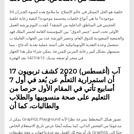
3d خلفية هو الحل المبتكر في عالم الإصلاح. ما ملامح هذه كسوة الجدران
موجودة؟ ما هي أنواع خلفيات مجسمة موجودة؟ كيفية رعاية خلفية
الحجمي في المناطق الداخلية من الشقة؟ عُقدت اليوم ورشة العمل
الأولى تحت اسم "جسر الذوق" بين المؤسسة العامة لجسر الملك فهد
والجمعية السعودية للذوق العام، وحضر الورشة عدد من الجهات العاملة ب
ستعمل وحدة التغذية الأوتوماتيكية على أتمتة عملية تغذية الدجاج ، مما
سيسهل بشكل كبير رعاية المربي للمزرعة. يمكن شراء مثل هذا الجهاز
في متجر أو صنعه بيديك. 13‏‏/4‏‏/1427 بعد الهجرة
17 آب (أغسطس) 2020 كشف تربويون
أن استمرارية التعلُّم عن بُعد في أول 7
أسابيع تأتي في المقام الأول حرصا من
التعليم على صحة منسوبيها والطلاب
والطالبات، كما أن
يمكن لـ GraphQL Playground تصور هيكل المخطط بسرعة نظرًا لأنه
مدعومًا من الفحص الذاتي. كما يمكنه أيضًا عرض تاريخ الاستعلام الخاص
بك أو يتيح لك العمل مع عدة واجهات برمجة تطبيقات GraphQL جنبًا إلى