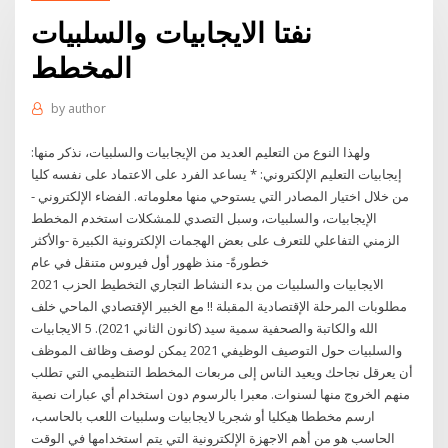
نفتا الايجابيات والسلبيات
المخطط
by
author
ولهذا النوع من التعليم العديد من الإيجابيات والسلبيات، نذكر منها:
إيجابيات التعليم الإلكتروني: * يساعد الفرد على الاعتماد على نفسه كليا
من خلال اختيار المصادر التي يستوحي منها معلوماته. الفضاء الإلكتروني -
الإيجابيات، والسلبيات، وسبل التصدي للمشكلات استخدم المخطط
الزمني التفاعلي للتعرف على بعض الهجمات الإلكترونية الكبيرة -والأكثر
خطورةً- منذ ظهور أول فيروس متنقل في عام
الايجابيات والسلبيات من بدء النشاط التجاري التخطيط الحزب 2021
مطلوبات المرحلة الإقتصادية المقبلة !! مع الخبير الإقتصادي الماحي خلف
الله والكاتبة والصحفية سمية سيد (كانون الثاني 2021). 5 الايجابيات
والسلبيات حول التوصيف الوظيفي 2021 يمكن لوصف وظائف الموظف
أن يعرقل نجاحك ويعيد الناس إلى مربعات المخطط التنظيمي التي تطلب
منهم الخروج منها لسنوات. معبرا بالرسوم دون استخدام أي عبارات نصية
ارسم مخططا هيكليا أو شجريا لايجابيات وسلبيات اللعب بالحاسب،
الحاسب هو من أهم الاجهزة الإلكترونية التي يتم استخدامها في الوقت