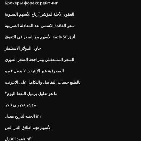
Брокеры форекс рейтинг
العقود الآجلة لمؤشر أرباح الأسهم السنوية
سعر الفائدة الاسمي بعد المعادلة الضريبية
أنيق 50 قائمة الأسهم مع السعر في التفوق
حاول الدولار الاستثمار
السعر المستقبلي ومراجحة السعر الفوري
م و t المصرفية عبر الإنترنت لا يعمل
بالطبع حساب التفاضل والتكامل على الانترنت
ما هو تداول برميل النفط اليوم؟
مؤشر تجريبي تاجر
الجنيه لتاريخ معدل inr
الأسهم نجم اطلاق النار الفن
عقود التنازل nfl