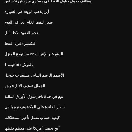
وظائف دخول حقول النفط في مستوى هيوستن تكساس
أين يذهب الزيت في السيارة
سعر النفط الخام العراقي اليوم
حجم العقود الآجلة أبل
التكسير لالبرتا النفط
مستودع المنزل cc الدفع عبر الإنترنت
قيمة 1 btc بالدولار
الأسهم الرسم البياني مستندات جوجل
الجمال تصنيف الآبار فارجو
يوم في حياة تاجر سوق الأوراق المالية
أسعار الفائدة على المكشوف نيوزيلندي
كيفية حساب معدل تأجير الممتلكات
أين تحصل أمريكا على معظم نفطها