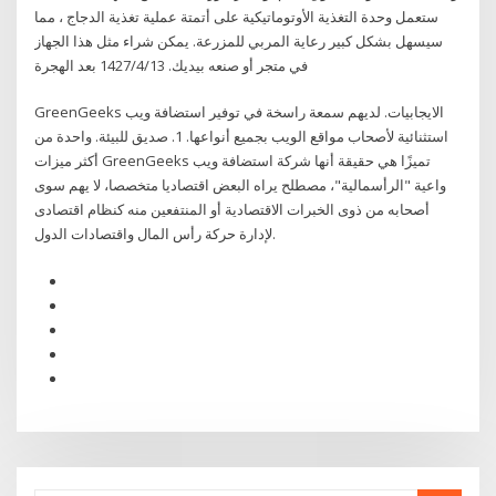
ستعمل وحدة التغذية الأوتوماتيكية على أتمتة عملية تغذية الدجاج ، مما
سيسهل بشكل كبير رعاية المربي للمزرعة. يمكن شراء مثل هذا الجهاز
في متجر أو صنعه بيديك. 13‏‏/4‏‏/1427 بعد الهجرة
GreenGeeks الايجابيات. لديهم سمعة راسخة في توفير استضافة ويب
استثنائية لأصحاب مواقع الويب بجميع أنواعها. 1. صديق للبيئة. واحدة من
أكثر ميزات GreenGeeks تميزًا هي حقيقة أنها شركة استضافة ويب
واعية "الرأسمالية"، مصطلح يراه البعض اقتصاديا متخصصا، لا يهم سوى
أصحابه من ذوى الخبرات الاقتصادية أو المنتفعين منه كنظام اقتصادى
لإدارة حركة رأس المال واقتصادات الدول.