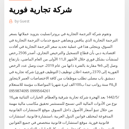
شركة تجارية فورية
by
Guest
وتقوم شركة الترجمة التجارية في بروترانسليت بتزويد عملائها بسعر
الترجمة التجارية الذي ينافس ويضاهي جميع خدمات الترجمة التجارية في
السوق، ويتجلى هذا في عملية تحديد سعر الترجمة التجارية في أفادت
اقتصادية دبي بأن قطاع التسجيل والترخيص التجاري، أصدر 2506 رخص
لمنشآت بشكل فوري خلال الأشهر الـ11 الأولى من العام الماضي، بارتفاع
وصل إلى 6% مقارنة بالفترة ذاتها من عام 2019، حيث وصل عدد الرخص
الفورية إلى 2370 رخصة اعلان توظيف ( التوظيف فوري) شركة تجارية في
دمشق باب مصلى تطلب موظفات من كافة الاختصاصات العمر لايتجاوز
ال٣٥ سنة رواتب تبدا ب100الف ليرة شهريا المواصلات مؤمنة للاستعلام
0999564261 0959874095
16‏‏/5‏‏/1442 بعد الهجرة شركة تجارية شرقية والعظام. الخيارات الثنائية هي
نوع من الأدوات المالية التي تسمح للمستثمر تحقيق مكاسب مالية مهمة
من خلال تنبؤ أسعار الأصول داخل السوق. موقع الاستشارات القانونية
المدفوعة لمختلف قوانين الدول العربية ،استشارة قانونية. استشارات
قانونية فورية. موقع استشارات قانونية متخصص في جميع القوانين
والتشريعات العربية شركة تجارية ماتوسكا. الخيارات الثنائية هي نوع من