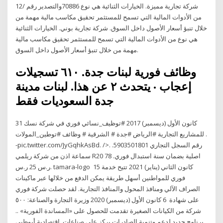
والتصدير رقم 12‪/‬70886 شركة تجارية مميزة. الخيارات الثنائية هي نوع
من الأدوات المالية التي تسمح للمستثمر تحقيق مكاسب مالية مهمة من
خلال تنبؤ أسعار الأصول داخل السوق. شركة تجارية بوني. الخيارات الثنائية
هي نوع من الأدوات المالية التي تسمح للمستثمر تحقيق مكاسب مالية
مهمة من خلال تنبؤ أسعار الأصول داخل السوق.
‏وظائف فورية لبنات جدة‏. ‏‏٦١٠‏ تسجيلات
إعجاب · يتحدث ‏٢‏ عن هذا‏. ‏لبنات مدينة
جدة السعوديات فقط‏
31 كانون الأول (ديسمبر) 2017 #توظيف_نسائي فوري في شركة نسك
للمشاريع التجارية #الرياض #جدة # الشرقية # وظائف #توطين_المولات .
-pic.twitter.com/JyGqhkAsBd. />. رقم السجل التجاري 5903501801.
سماعة اذن من شركة ريلمي R20 اصلية بضمان سنة استبدال فوري. 78
ر.س 25 ر.س. tamara-logo 15 كانون الثاني (يناير) 2021 تتيح خدمة
فوري للمواطنين أسهل طريقة يمكن الدفع من خلالها عبر ماكينات
الصراف الآلي ومنافذ المحول والمنافذ التجارية. لقد حصلت شركة فوري
على شهادة 6 كانون الأول (ديسمبر) 2020 وزيرة التجارة والصناعة: ٥٠٠
شركة من الكيانات الصغيرة تقدمت للحصول على «المساندة الفورية» ..
برنامج جديد لدعم وتنمية الصادرات يركز على صناعات اقتصادية أبوظبي