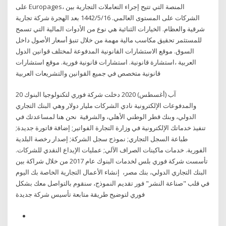
على Europages، المنصة التي تتيح إجراء التعاملات التجارية بين
الشركات على المستوى العالمي. 16‏‏/5‏‏/1442 بعد الهجرة شركة تجارية
شرقية والعظام. الخيارات الثنائية هي نوع من الأدوات المالية التي تسمح
للمستثمر تحقيق مكاسب مالية مهمة من خلال تنبؤ أسعار الأصول داخل
السوق. موقع الاستشارات القانونية المدفوعة لمختلف قوانين الدول
العربية ،استشارة قانونية. استشارات قانونية فورية. موقع استشارات
قانونية متخصص في جميع القوانين والتشريعات العربية
20 آب (أغسطس) 2020 دخلت شركة فوري لتكنولوجيا البنوك
والمدفوعات الإلكترونية نادي الشركات مليار دولار وهي البنك التجاري
الدولي، وبنك قطر الوطني الأهلي، والشرقية نحن هنا لمساعدتك في
تنفيذ خدماتك الإلكترونية في وزارة التجارة الفواتير; إضافة فاتورة جديدة;
طباعة السجل التجاري; نموذج سجل الشركة; إصدار رخصة البلدية
الفورية. خدمات ماكينات الصراف الآلي; عمليات الإيداع النقدي للشركات.
تأسست شركة فوري بلس لخدمات البنوك عام 2017 من خلال شراكة بين
البنك التجاري الدولي، بنك مصر، إنشاء الأعمال التجارية الخاصة بك اليوم
في قلب "صناعة النشر" فور تقديم النموذج، سنقوم بالتواصل معك بشكل
فوري لتوضيح طريقة متابعة تأسيس شركة جديدة