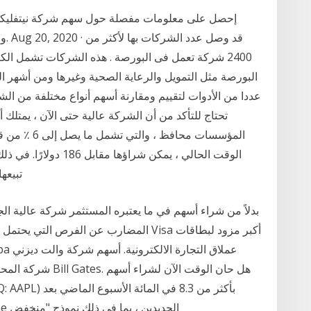
إحصل على معلومات مفصلة حول سهم شركة نيتفليكس تت
وال
2400 شركة تعمل فى البورصة . هذه الشركات تشمل ال
البورصة مثل التمويل والرعاية الصحية وغيرها ومن أشهر ا
عددا من الأدوات لتقييم ومقارنة أسهم أنواع مختلفة من ا
المؤسسات محا
الوقت الحالي ، يمكن شرا
تبيعها
بدلاً من شراء أسهم في ما يعتبره المستثمر شركة عالية الجو
المضارب عن الفرص التي يحتمل فيها حدوث 
الإعلان يوم الثلاثاء 12 سبتمبر عن عرضي iPhone الجديدين ، بما في ذلك نموذج "منخفض