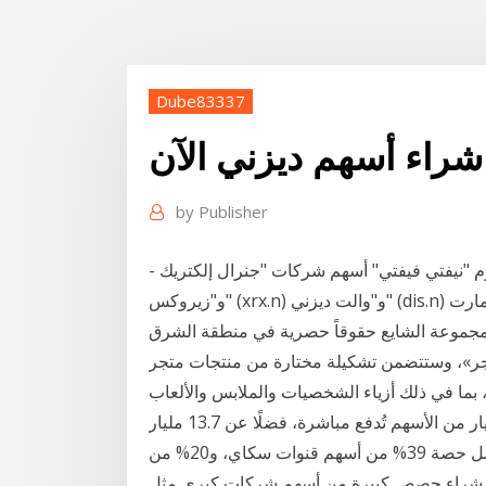
Dube83337
شراء أسهم ديزني الآن
by
Publisher
- من بين نجوم "نيفتي فيفتي" أسهم شركات "جنرال إلكتريك" (ge.n) و"كوكاكولا" (ko.n) و"آي بي إم" (ibm)
و"زيروكس" (xrx.n) و"والت ديزني" (dis.n) و"وول مارت" (wmt) وغيرها من الشركات التي كانت تبلي بلاء
الاتفاقية الجديدة مجموعة الشايع حقوقاً حصرية في منطقة الشرق
تجر»، وستتضمن تشكيلة مختارة من منتجات متجر
 بما في ذلك أزياء الشخصيات والملابس والألعاب
تتضمن الصفقة شراء ديزني أصول فوكس بمبلغ 52.4 مليار من الأسهم تُدفع مباشرة، فضلًا عن 13.7 مليار
تُسدد آجلًا، لتصل قيمة الصفقة إلى 66.1 مليار دولار ، تشمل حصة 39% من أسهم قنوات سكاي، و20% من
لى شراء حصص كبيرة من أسهم شركات كبرى مثل