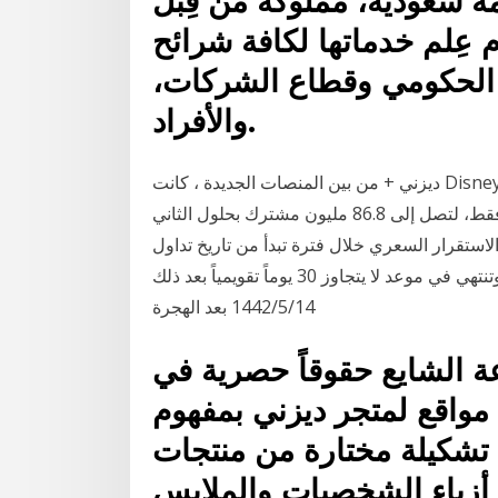
 سعودية، مملوكة من قِبل
 عِلم خدماتها لكافة شرائح
 الحكومي وقطاع الشركات،
والأفراد.
ديزني + من بين المنصات الجديدة ، كانت Disney + الخدمة الوحيدة التي برزت بوضوح. حيث تجاوزت
توقعاتها الأولية للمشتركين لمدة خمس سنوات في أشهر فقط، لتصل إلى 86.8 مليون مشترك بحلول الثاني
لاستقرار السعري خلال فترة تبدأ من تاريخ تداول
أسهم الطرح في السوق المالية السعودية "تداول" وتنتهي في موعد لا يتجاوز 30 يوماً تقويمياً بعد ذلك
14‏‏/5‏‏/1442 بعد الهجرة
عة الشايع حقوقاً حصرية في
مواقع لمتجر ديزني بمفهوم
تشكيلة مختارة من منتجات
 أزياء الشخصيات والملابس