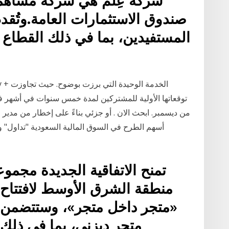
شركة عِلم هي شركة مساهمة
صندوق الاستثمارات العامة.وتُقدم
المستفيدين، بما في ذلك القطاع
من ديسمبر. ابحث الان . أو جزئي بناءً على إخطار من مدير ا
تمنح الاتفاقية الجديدة مجمو
منطقة الشرق الأوسط لافتتاح 
«متجر داخل متجر»، وستتضمن 
متجر ديزني، بما في ذلك