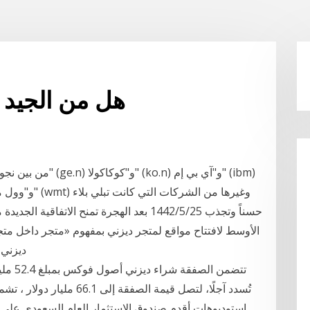
هل من الجيد 
حسناً وتجذب 25‏‏/5‏‏/1442 بعد الهجرة تمنح 
الأوسط لافتتاح مواقع لمتجر ديزني بمفهوم «متجر داخل م
ديزني،
استوديوهات أقدم صندوق الاستثمار العام السعودي ع