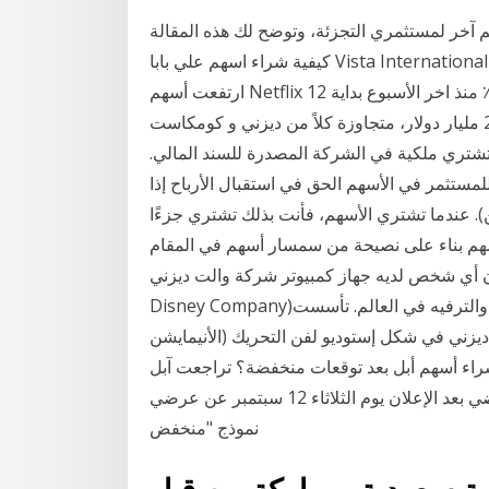
متاحه للشراء الآن؟ 12.5 مليون سهم آخر لمستثمري التجزئة، وتوضح لك هذه المقالة
كيفية شراء اسهم علي بابا Vista International التابع لوالت ديزني، مما يتيح لها الوصول إلى كمية كبيرة من
ارتفعت أسهم Netflix بنسبة 37٪ حتى الآن من بداية السنة الجديدة و حوالي 20٪ منذ اخر الأسبوع بداية 12
أبريل. لدى رائد البث الآن قيمة سوقية تقارب 200 مليار دولار، متجاوزة كلاً من ديزني و كومكاست (CMCSA
 تشتري ملكية في الشركة المصدرة للسند المالي.
ستثمر في الأسهم الحق في استقبال الأرباح إذا
ن). عندما تشتري الأسهم، فأنت بذلك تشتري جزءًا
سهم بناء على نصيحة من سمسار أسهم في المقام
ديه جهاز كمبيوتر شركة والت ديزني (بالإنجليزية: The Walt
Disney Company)‏ والمعروفة باسم ديزني هي أكبر شركات وسائل الإعلام والترفيه في العالم. تأسست
خوان والت وروي ديزني في شكل إستوديو لفن التحريك (الأنيمايشن
أبل بعد توقعات منخفضة؟ تراجعت آبل (NASDAQ: AAPL) بأكثر من 8.3
في المائة الأسبوع الماضي بعد الإعلان يوم الثلاثاء 12 سبتمبر عن عرضي iPhone الجديدين ، بما في ذلك
نموذج "منخفض