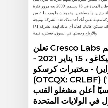
"فيسبوك" و"ديزني". توفي مدير متفرغ روي ديزني من سرطان المعدة في 16 ديسمبر 2009 بعد مرور فترة
طويلة في العمل في الشركة وأحد كبار المسؤولين التنفيذيين والمساهمين وهو يملك ما يقرب 1 ٪ من
معينة تعني أنك أحد ملاك هذه الشركة. ونتيجة
لذلك، سيكن عائدك كعائد أي مالك لهذه الشركة. [٨] X مصدر بحثي إن رأت الشركة زيادة في المبيعات
والأرباح وحصتها في السوق، فستزيد قيمة
تعلن Cresco Labs عن أسعار طرح أسهم
التصويت الثانوية ، شيكاغو ، 15 يناير 2021 -
) - مختبرات كرسكو (CSE: CL)
OTCQX: CRL" أو "الشركة") ،
يًا أعلن مشغلو القنب
ل في الولايات المتحدة