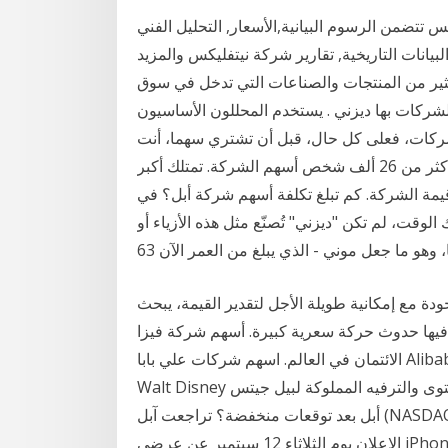
ضمن الرسوم البيانية,الأسعار, التحليل الفني
بيانات التاريخية, تقارير شركة نيتفليكس والمزيد. Aug 20, 2020 · قد وصل عدد الشركات بها لأكثر من
كثير من المنتجات والصناعات التي تدخل في سوق
لشركات بها ديزني . يستخدم المحللون الأساسيون
لشركات، فعلى كل حال، قبل أن تشتري سهما، أنت
تحتاج للتأكد من أن الشركة عالية حتى الآن ، يمتلك أكثر من 26 ألف شخص أسهم الشركة. تمتلك أكبر
فظ ، والتي تشمل ما يصل إلى 6 ٪ من قيمة الشركة. كم تبلغ تكلفة أسهم شركة أبل؟ في
ؤها مقابل 186 دولارًا. في ذلك الوقت، لم تكن "ديزني" تُصنّع مثل هذه الأزياء أو
، وهو ما جعل موني - الذي يبلغ من العمر الآن 63
دة مع إمكانية طويلة الأجل لتقدير القيمة، يبحث
حركة سعرية كبيرة. أسهم شركة فيزا Visa أكبر مزود لبطاقات
الائتمان في العالم. اسهم شركات علي بابا Alibaba عملاق التجارة الالكترونية. أسهم شركة والت ديزني
Walt Disney شركة المحتوى والترفيه المملوكة لبيل جيتس Bill Gates. هل حان الوقت الآن لشراء أسهم
أبل بعد توقعات منخفضة؟ تراجعت آبل (NASDAQ: AAPL) بأكثر من 8.3 في المائة الأسبوع الماضي بعد