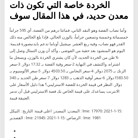
الخردة خاصة التي تكون ذات
معدن حديد، في هذا المقال سوف
وأما نصاب الفضة وهو النقد الثاني، فمائتا درهم من الفضة، أي 595 جراماً
خمسمائة وخمسة وتسعين جراماً، بالوزن الحالي. فإذا بلغ الخالص منه ذلك
القدر فهو نصاب، وفيه ربع العشر. ميشيل أوباما تدعم بايدنبصورة قديمة:
اليوم هو المنشود بعد حقبة من الفوضى ، وأكد أن وزن التمثال وصل إلى
½ طن من الخردة الحديد، لأن كان يشتري الخردة بالوزن، ويسجل ما
اشتراه، واكتشف في النهاية 2-سعر وقية الفضة بـ 17.32 دولار. 3-سعر
الزنك بـ 2075 دولار. 4-سعر النحاس بـ 4503.50 دولار. 5-سعر الألومنيوم بـ
1583.50دولار. 6-سعر أوقية الذهب بـ 1283 دولار. 7-سعر طن الحديد بـ 340
دولار. النظر في قيمة الخردة للفضة الاسترليني؟ هذا دليل الأسعار على
الانترنت يساعدك على قيمة الخاص بك فضة الاسترليني قبل أن تدمر
العتيقة قيمة.
المعدن: المصدر: اعلى قيمة: التاريخ : النيكل : lme: 17970: 2021-1-15:
القصدير : lme: 21945: 2021-1-15: الرصاص : lme: 1981