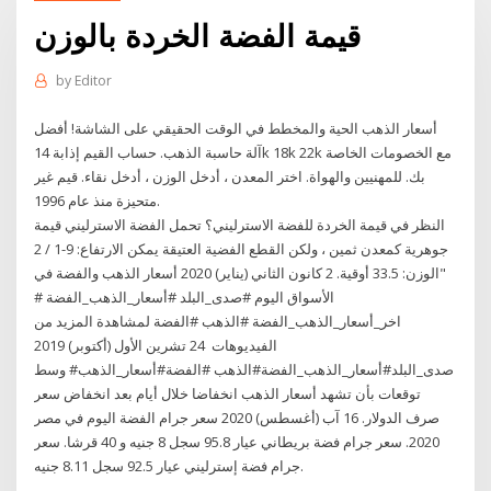
قيمة الفضة الخردة بالوزن
by
Editor
أسعار الذهب الحية والمخطط في الوقت الحقيقي على الشاشة! أفضل
آلة حاسبة الذهب. حساب القيم إذابة 14k 18k 22k مع الخصومات الخاصة
بك. للمهنيين والهواة. اختر المعدن ، أدخل الوزن ، أدخل نقاء. قيم غير
متحيزة منذ عام 1996.
النظر في قيمة الخردة للفضة الاسترليني؟ تحمل الفضة الاسترليني قيمة
جوهرية كمعدن ثمين ، ولكن القطع الفضية العتيقة يمكن الارتفاع: 9-1 / 2
"الوزن: 33.5 أوقية. 2 كانون الثاني (يناير) 2020 أسعار الذهب والفضة في
الأسواق اليوم #صدى_البلد #أسعار_الذهب_الفضة #
اخر_أسعار_الذهب_الفضة #الذهب #الفضة لمشاهدة المزيد من
الفيديوهات 24 تشرين الأول (أكتوبر) 2019
صدى_البلد#أسعار_الذهب_الفضة#الذهب #الفضة#أسعار_الذهب# وسط
توقعات بأن تشهد أسعار الذهب انخفاضا خلال أيام بعد انخفاض سعر
صرف الدولار. 16 آب (أغسطس) 2020 سعر جرام الفضة اليوم في مصر
2020. سعر جرام فضة بريطاني عيار 95.8 سجل 8 جنيه و 40 قرشا. سعر
جرام فضة إسترليني عيار 92.5 سجل 8.11 جنيه.